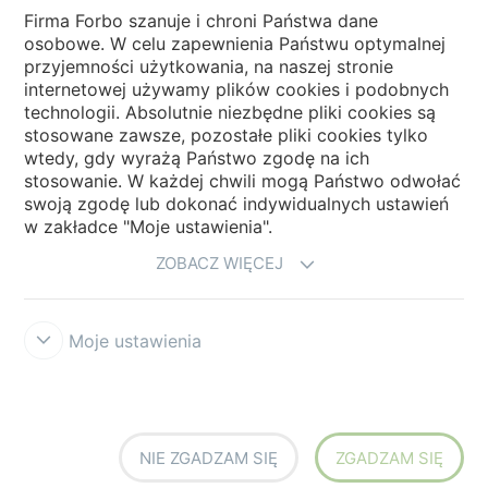
Firma Forbo szanuje i chroni Państwa dane
osobowe. W celu zapewnienia Państwu optymalnej
Wybierz kraj
przyjemności użytkowania, na naszej stronie
internetowej używamy plików cookies i podobnych
technologii. Absolutnie niezbędne pliki cookies są
My Forbo
stosowane zawsze, pozostałe pliki cookies tylko
wtedy, gdy wyrażą Państwo zgodę na ich
NEWSLETTER
stosowanie. W każdej chwili mogą Państwo odwołać
swoją zgodę lub dokonać indywidualnych ustawień
w zakładce "Moje ustawienia".
ZOBACZ WIĘCEJ
Moje ustawienia
Zastrzeżenia prawne użytkowania
Ochrona danych
Cookies
Forbo
Integrity Line
Ustawienia plików cookies
NIE ZGADZAM SIĘ
ZGADZAM SIĘ
creating better environments