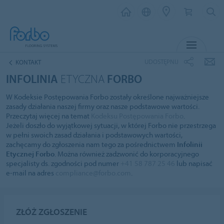
MENU
UDOSTĘPNIJ
KONTAKT
INFOLINIA
ETYCZNA
FORBO
W Kodeksie Postępowania Forbo zostały określone najważniejsze
zasady działania naszej firmy oraz nasze podstawowe wartości.
Przeczytaj więcej na temat
Kodeksu Postępowania Forbo
.
Jeżeli doszło do wyjątkowej sytuacji, w której Forbo nie przestrzega
w pełni swoich zasad działania i podstawowych wartości,
zachęcamy do zgłoszenia nam tego za pośrednictwem
Infolinii
Etycznej Forbo
. Można również zadzwonić do korporacyjnego
specjalisty ds. zgodności pod numer
+41 58 787 25 46
lub napisać
e-mail na adres
compliance@forbo.com
.
ZŁÓŻ ZGŁOSZENIE