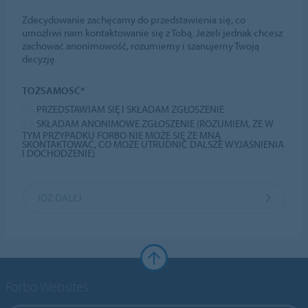
Zdecydowanie zachęcamy do przedstawienia się, co
umożliwi nam kontaktowanie się z Tobą. Jeżeli jednak chcesz
zachować anonimowość, rozumiemy i szanujemy Twoją
decyzję.
TOŻSAMOŚĆ*
PRZEDSTAWIAM SIĘ I SKŁADAM ZGŁOSZENIE
SKŁADAM ANONIMOWE ZGŁOSZENIE (ROZUMIEM, ŻE W
TYM PRZYPADKU FORBO NIE MOŻE SIĘ ZE MNĄ
SKONTAKTOWAĆ, CO MOŻE UTRUDNIĆ DALSZE WYJAŚNIENIA
I DOCHODZENIE).
IDŹ DALEJ
Forbo Websites