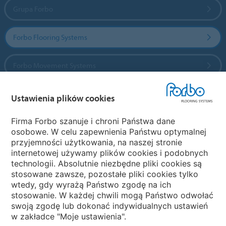
Grupa Forbo
Forbo Flooring Systems
Forbo Movement Systems
Ustawienia plików cookies
Wybierz kraj
Firma Forbo szanuje i chroni Państwa dane
osobowe. W celu zapewnienia Państwu optymalnej
Wybierz kraj
przyjemności użytkowania, na naszej stronie
internetowej używamy plików cookies i podobnych
technologii. Absolutnie niezbędne pliki cookies są
My Forbo
stosowane zawsze, pozostałe pliki cookies tylko
wtedy, gdy wyrażą Państwo zgodę na ich
NEWSLETTER
stosowanie. W każdej chwili mogą Państwo odwołać
swoją zgodę lub dokonać indywidualnych ustawień
w zakładce "Moje ustawienia".