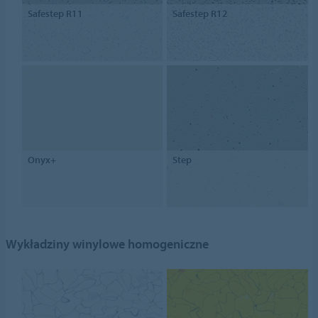
Safestep R11
Safestep R12
Onyx+
Step
Wykładziny winylowe homogeniczne