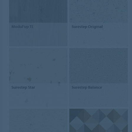
Modul'up TE
Surestep Original
Surestep Star
Surestep Balance