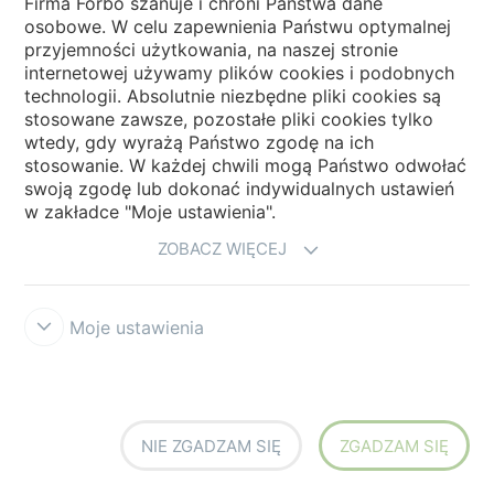
Firma Forbo szanuje i chroni Państwa dane
osobowe. W celu zapewnienia Państwu optymalnej
przyjemności użytkowania, na naszej stronie
internetowej używamy plików cookies i podobnych
technologii. Absolutnie niezbędne pliki cookies są
Flotex Planks Ombré |
Flotex Refract planks
stosowane zawsze, pozostałe pliki cookies tylko
Montage
wtedy, gdy wyrażą Państwo zgodę na ich
stosowanie. W każdej chwili mogą Państwo odwołać
swoją zgodę lub dokonać indywidualnych ustawień
w zakładce "Moje ustawienia".
ZOBACZ WIĘCEJ
Moje ustawienia
Flotex by Mac Stopa
Flotex by Starck
NIE ZGADZAM SIĘ
ZGADZAM SIĘ