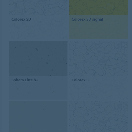
Colorex SD
Colorex SD signal
Sphera Elite b+
Colorex EC