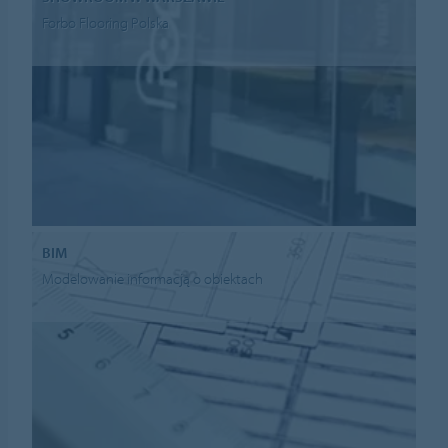
Forbo Flooring Polska
BIM
Modelowanie informacją o obiektach