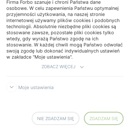
Firma Forbo szanuje i chroni Państwa dane
osobowe. W celu zapewnienia Państwu optymalnej
Wybierz kraj
przyjemności użytkowania, na naszej stronie
internetowej używamy plików cookies i podobnych
technologii. Absolutnie niezbędne pliki cookies są
My Forbo
stosowane zawsze, pozostałe pliki cookies tylko
wtedy, gdy wyrażą Państwo zgodę na ich
NEWSLETTER
stosowanie. W każdej chwili mogą Państwo odwołać
swoją zgodę lub dokonać indywidualnych ustawień
w zakładce "Moje ustawienia".
ZOBACZ WIĘCEJ
Moje ustawienia
Zastrzeżenia prawne użytkowania
Ochrona danych
Cookies
Forbo
Integrity Line
Ustawienia plików cookies
NIE ZGADZAM SIĘ
ZGADZAM SIĘ
creating better environments