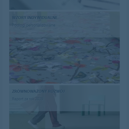
WZORY INDYWIDUALNE
Podłogi personalizowane
ZRÓWNOWAŻONY ROZWÓJ
Raport za rok 2025