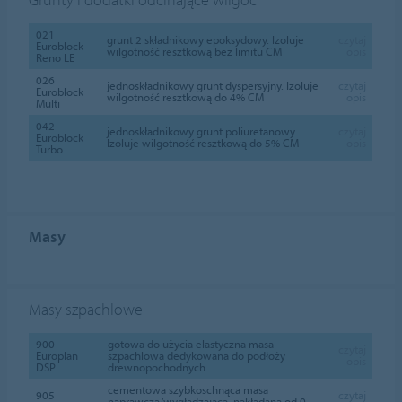
021
grunt 2 składnikowy epoksydowy. Izoluje
czytaj
Euroblock
wilgotność resztkową bez limitu CM
opis
Reno LE
026
jednoskładnikowy grunt dyspersyjny. Izoluje
czytaj
Euroblock
wilgotność resztkową do 4% CM
opis
Multi
042
jednoskładnikowy grunt poliuretanowy.
czytaj
Euroblock
Izoluje wilgotność resztkową do 5% CM
opis
Turbo
Masy
Masy szpachlowe
900
gotowa do użycia elastyczna masa
czytaj
Europlan
szpachlowa dedykowana do podłoży
opis
DSP
drewnopochodnych
cementowa szybkoschnąca masa
905
czytaj
naprawcza/wygładzająca, nakładana od 0