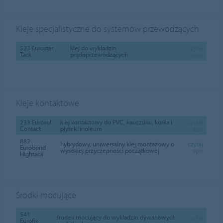
Kleje specjalistyczne do systemów przewodzących
523 Eurostar
klej do wykładzin
czytaj
Tack
prądoprzewodzących
opis
Kleje kontaktowe
233 Eurosol
klej kontaktowy do PVC, kauczuku, korka i
czytaj
Contact
płytek linoleum
opis
882
hybrydowy, uniwersalny klej montażowy o
czytaj
Eurobond
wysokiej przyczepności początkowej
opis
Hightack
Środki mocujące
541
środek mocujący do wykładzin dywanowych
czytaj
Eurofix