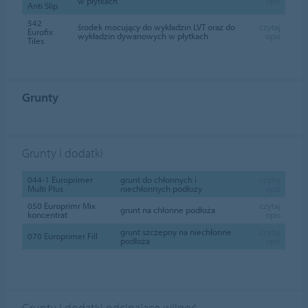
w płytkach
opis
Anti Slip
542
środek mocujący do wykładzin LVT oraz do
czytaj
Eurofix
wykładzin dywanowych w płytkach
opis
Tiles
Grunty
Grunty i dodatki
044-1 Europrimer
grunt do chłonnych i
czytaj
Multi Plus
niechłonnych podłoży
opis
050 Europrimr Mix
czytaj
grunt na chłonne podłoża
koncentrat
opis
grunt szczepny na niechłonne
czytaj
070 Europrimer Fill
podłoża
opis
Grunty i dodatki odcinające wilgoć