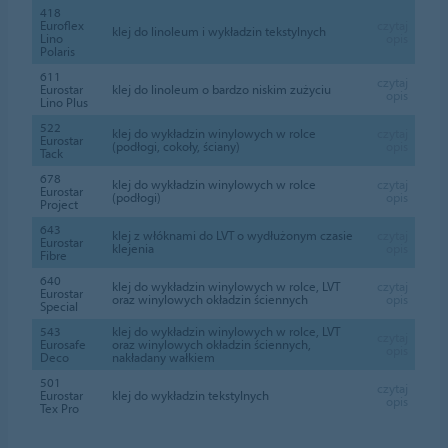
418
Euroflex
czytaj
klej do linoleum i wykładzin tekstylnych
Lino
opis
Polaris
611
czytaj
Eurostar
klej do linoleum o bardzo niskim zużyciu
opis
Lino Plus
522
klej do wykładzin winylowych w rolce
czytaj
Eurostar
(podłogi, cokoły, ściany)
opis
Tack
678
klej do wykładzin winylowych w rolce
czytaj
Eurostar
(podłogi)
opis
Project
643
klej z włóknami do LVT o wydłużonym czasie
czytaj
Eurostar
klejenia
opis
Fibre
640
klej do wykładzin winylowych w rolce, LVT
czytaj
Eurostar
oraz winylowych okładzin ściennych
opis
Special
543
klej do wykładzin winylowych w rolce, LVT
czytaj
Eurosafe
oraz winylowych okładzin ściennych,
opis
Deco
nakładany wałkiem
501
czytaj
Eurostar
klej do wykładzin tekstylnych
opis
Tex Pro