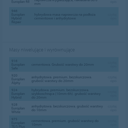
Europlan fill
opis
mm
946
Europlan
hybrydowa masa naprawcza na podłoża
czytaj
Hybrid
cementowe i anhydrytowe
opis
Repair
Masy niwelujące i wyrównujące
916
czytaj
Europlan
cementowa. Grubość warstwy do 20mm
opis
Safe
920
anhydrytowa. premium. bezskurczowa.
czytaj
Europlan
grubość warstwy do 20mm
opis
Alphy
924
hybrydowa. premium. bezskurczowa.
czytaj
Europlan
szybkoschnąca (10mm-6h). grubość warstwy
opis
Hybrid
do 20mm
928
anhydrytowa. bezskurczowa. grubość warstwy
czytaj
Europlan
do 10mm
opis
White
975
cementowa. premium. grubość warstwy do
czytaj
Europlan
10mm
opis
TE/S Plus