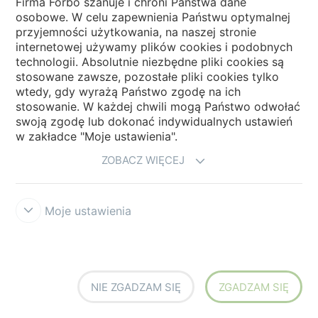
Firma Forbo szanuje i chroni Państwa dane
osobowe. W celu zapewnienia Państwu optymalnej
Wybierz kraj
przyjemności użytkowania, na naszej stronie
internetowej używamy plików cookies i podobnych
technologii. Absolutnie niezbędne pliki cookies są
My Forbo
stosowane zawsze, pozostałe pliki cookies tylko
wtedy, gdy wyrażą Państwo zgodę na ich
NEWSLETTER
stosowanie. W każdej chwili mogą Państwo odwołać
swoją zgodę lub dokonać indywidualnych ustawień
w zakładce "Moje ustawienia".
ZOBACZ WIĘCEJ
Moje ustawienia
Zastrzeżenia prawne użytkowania
Ochrona danych
Cookies
Forbo
Integrity Line
Ustawienia plików cookies
NIE ZGADZAM SIĘ
ZGADZAM SIĘ
creating better environments