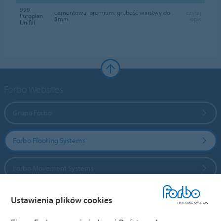
999
cementowa. premium. grubość warstwy do
czytaj
Europlan
8mm
opis
Unifill
Forbo Websites
Grupa Forbo
Forbo Flooring Systems
Forbo Movement Systems
Ustawienia plików cookies
Wybierz kraj