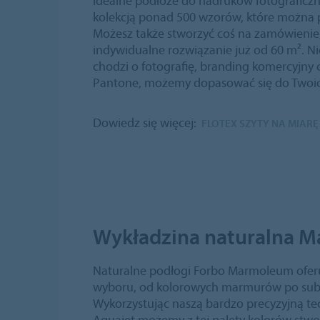
idealne podłoże do nadruków fotograficzn
kolekcją ponad 500 wzorów, które można
Możesz także stworzyć coś na zamówienie
indywidualne rozwiązanie już od 60 m². Ni
chodzi o fotografię, branding komercyjny 
Pantone, możemy dopasować się do Two
Dowiedz się więcej:
FLOTEX SZYTY NA MIARĘ
Wykładzina naturalna 
Naturalne podłogi Forbo Marmoleum ofer
wyboru, od kolorowych marmurów po subt
Wykorzystując naszą bardzo precyzyjną te
Aquajet możemy z tej palety kolorów stwor