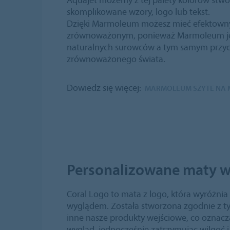
skomplikowane wzory, logo lub tekst.
Dzięki Marmoleum możesz mieć efektowny 
zrównoważonym, ponieważ Marmoleum je
naturalnych surowców a tym samym przycz
zrównoważonego świata.
Dowiedz się więcej:
MARMOLEUM SZYTE NA 
Personalizowane maty w
Coral Logo to mata z logo, która wyróżnia s
wyglądem. Została stworzona zgodnie z t
inne nasze produkty wejściowe, co oznacz
wygląd, jednocześnie zatrzymując wilgoć i 