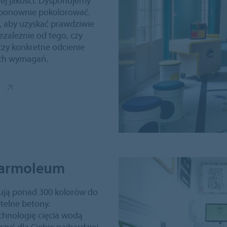
ej jakości. Dysponujemy
 ponownie pokolorować.
, aby uzyskać prawdziwie
ezależnie od tego, czy
czy konkretne odcienie
ich wymagań.
Marmoleum
ują ponad 300 kolorów do
elne betony.
chnologię cięcia wodą
zyć dla Ciebie najbardziej