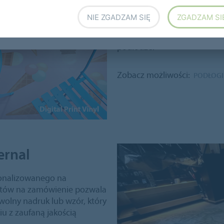
cyfrowy oferuje nieskończoną
skomplikowanym spektrum ko
NIE ZGADZAM SIĘ
ZGADZAM SI
naturalnych materiałów, tak
głębię 3D lub efekt „trompe d
podłodze.
Zobacz możliwości:
PODŁOGI
ernal
rsonalizowanego na
ektów na zamówienie pozwala
olny nadruk lub wzór, który
iu z zaufaną jakością