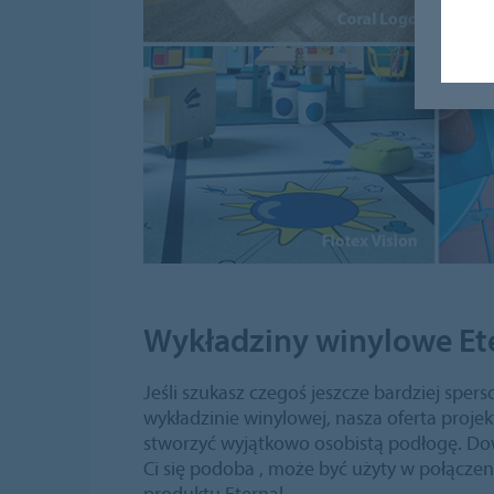
Wykładziny winylowe Et
Jeśli szukasz czegoś jeszcze bardziej spe
wykładzinie winylowej, nasza oferta proj
stworzyć wyjątkowo osobistą podłogę. Dow
Ci się podoba , może być użyty w połączen
produktu Eternal.