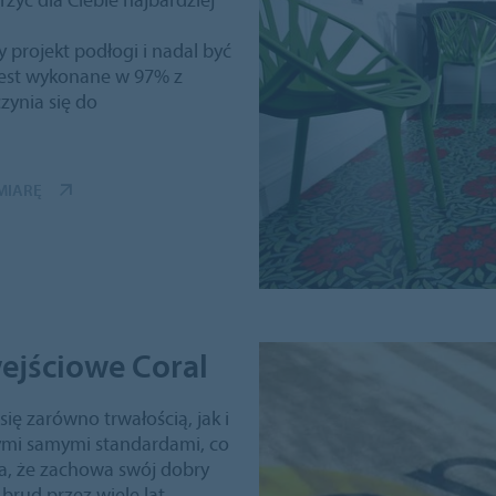
projekt podłogi i nadal być
st wykonane w 97% z
ynia się do
MIARĘ
ejściowe Coral
ię zarówno trwałością, jak i
ymi samymi standardami, co
a, że zachowa swój dobry
brud przez wiele lat.