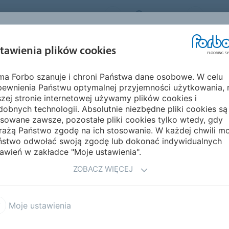
FORBO FLOORING SYSTEMS
POLAND
O NA
INSPIRACJE I
EKOLOGIA I
MON
tawienia plików cookies
EGMENTY
REALIZACJE
ŚRODOWISKO
PIELĘ
rma Forbo szanuje i chroni Państwa dane osobowe. W celu
pewnienia Państwu optymalnej przyjemności użytkowania, 
LIZOWANE
zej stronie internetowej używamy plików cookies i
obnych technologii. Absolutnie niezbędne pliki cookies są
sowane zawsze, pozostałe pliki cookies tylko wtedy, gdy
rażą Państwo zgodę na ich stosowanie. W każdej chwili m
ństwo odwołać swoją zgodę lub dokonać indywidualnych
awień w zakładce "Moje ustawienia".
Coś innego
ZOBACZ WIĘCEJ
Chociaż mamy bardzo szero
wyobrazić, że szukasz czego
druku cyfrowego pojawiają 
Moje ustawienia
zarówno na wykładzinie winyl