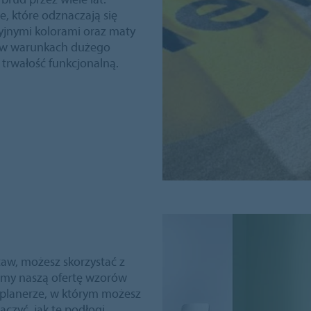
 które odznaczają się
cyjnymi kolorami oraz maty
ę w warunkach dużego
trwałość funkcjonalną.
taw, możesz skorzystać z
liśmy naszą ofertę wzorów
planerze, w którym możesz
aczyć, jak te podłogi