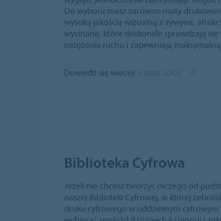
Do wyboru masz zarówno maty drukowane,
wysoką jakością wizualną z żywymi, atrak
wycinane, które doskonale sprawdzają si
natężenia ruchu i zapewniają maksymalną 
Dowiedz się wiecej:
CORAL LOGO
Biblioteka Cyfrowa
Jeżeli nie chcesz tworzyć niczego od pods
naszej Biblioteki Cyfrowej, w której zebra
druku cyfrowego w oddzielnym cyfrowym 
wybierać spośród 8 różnych kategorii i zob