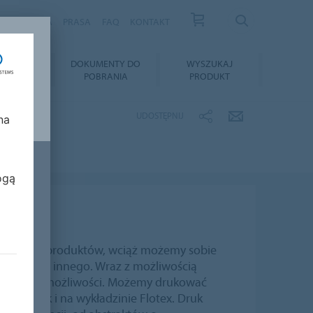
S
KARIERA
PRASA
FAQ
KONTAKT
TAŻ I
DOKUMENTY DO
WYSZUKAJ
GNACJA
POBRANIA
PRODUKT
UDOSTĘPNIJ
na
ogą
ką gamę produktów, wciąż możemy sobie
ś zupełnie innego. Wraz z możliwością
się nowe możliwości. Możemy drukować
owej, jak i na wykładzinie Flotex. Druk