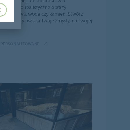
 liczbę opcji, od abstraktów o
lorów po realistyczne obrazy
Ę
ich jak trawa, woda czy kamień. Stwórz
’oeil”, który oszuka Twoje zmysły, na swojej
 PERSONALIZOWANE