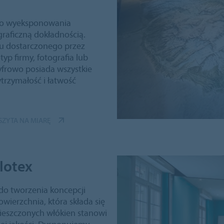
do wyeksponowania
ograficzną dokładnością.
u dostarczonego przez
typ firmy, fotografia lub
yfrowo posiada wszystkie
ytrzymałość i łatwość
ZYTA NA MIARĘ
lotex
 do tworzenia koncepcji
wierzchnia, która składa się
ieszczonych włókien stanowi