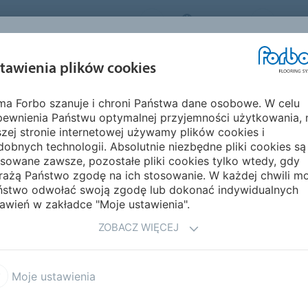
FORBO FLOORING SYSTEMS
POLAND
O NA
INSPIRACJE I
EKOLOGIA I
MON
tawienia plików cookies
EGMENTY
REALIZACJE
ŚRODOWISKO
PIELĘ
rma Forbo szanuje i chroni Państwa dane osobowe. W celu
pewnienia Państwu optymalnej przyjemności użytkowania, 
A
zej stronie internetowej używamy plików cookies i
obnych technologii. Absolutnie niezbędne pliki cookies są
sowane zawsze, pozostałe pliki cookies tylko wtedy, gdy
rażą Państwo zgodę na ich stosowanie. W każdej chwili m
ństwo odwołać swoją zgodę lub dokonać indywidualnych
awień w zakładce "Moje ustawienia".
rowo
ZOBACZ WIĘCEJ
uktów, wciąż możemy sobie
ego. Wraz z możliwością
Moje ustawienia
liwości. Możemy drukować