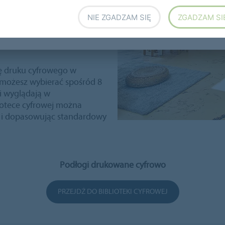
 wykładzinie Flotex. Druk
 od abstraktów o
NIE ZGADZAM SIĘ
ZGADZAM SI
listyczne obrazy
 woda. Stwórz głębię 3D lub
ę druku cyfrowego w
możesz wybierać spośród 8
gi wyglądają w
liotece cyfrowej można
 i dopasowując standardowy
Podłogi drukowane cyfrowo
PRZEJDŹ DO BIBLIOTEKI CYFROWEJ