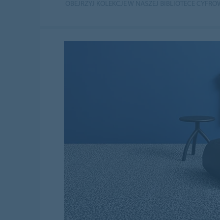
OBEJRZYJ KOLEKCJE W NASZEJ BIBLIOTECE CYFRO