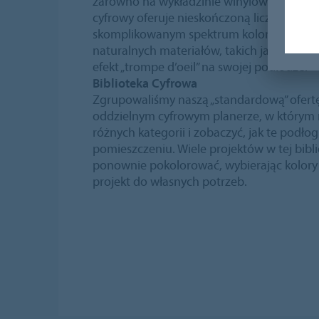
zarówno na wykładzinie winylowej, jak i na
cyfrowy oferuje nieskończoną liczbę opcji,
skomplikowanym spektrum kolorów po rea
naturalnych materiałów, takich jak trawa i
efekt „trompe d’oeil” na swojej podłodze.
Biblioteka Cyfrowa
Zgrupowaliśmy naszą „standardową” ofert
oddzielnym cyfrowym planerze, w którym 
różnych kategorii i zobaczyć, jak te podło
pomieszczeniu. Wiele projektów w tej bib
ponownie pokolorować, wybierając kolory
projekt do własnych potrzeb.