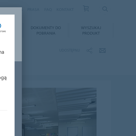
S
KARIERA
PRASA
FAQ
KONTAKT
TAŻ I
DOKUMENTY DO
WYSZUKAJ
GNACJA
POBRANIA
PRODUKT
UDOSTĘPNIJ
na
ogą