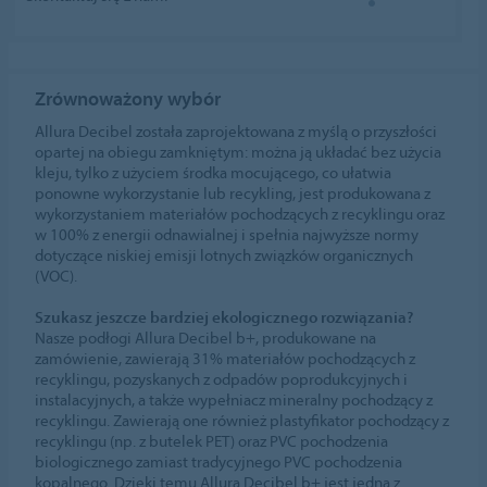
Zrównoważony wybór
Allura Decibel została zaprojektowana z myślą o przyszłości
opartej na obiegu zamkniętym: można ją układać bez użycia
kleju, tylko z użyciem środka mocującego, co ułatwia
ponowne wykorzystanie lub recykling, jest produkowana z
wykorzystaniem materiałów pochodzących z recyklingu oraz
w 100% z energii odnawialnej i spełnia najwyższe normy
dotyczące niskiej emisji lotnych związków organicznych
(VOC).
Szukasz jeszcze bardziej ekologicznego rozwiązania?
Nasze podłogi Allura Decibel b+, produkowane na
zamówienie, zawierają 31% materiałów pochodzących z
recyklingu, pozyskanych z odpadów poprodukcyjnych i
instalacyjnych, a także wypełniacz mineralny pochodzący z
recyklingu. Zawierają one również plastyfikator pochodzący z
recyklingu (np. z butelek PET) oraz PVC pochodzenia
biologicznego zamiast tradycyjnego PVC pochodzenia
kopalnego. Dzięki temu Allura Decibel b+ jest jedną z