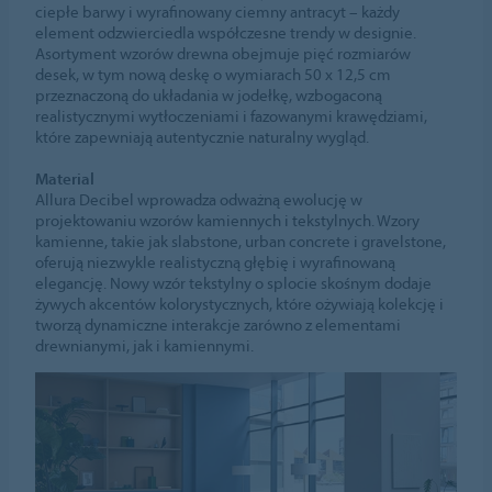
ciepłe barwy i wyrafinowany ciemny antracyt – każdy
element odzwierciedla współczesne trendy w designie.
Asortyment wzorów drewna obejmuje pięć rozmiarów
desek, w tym nową deskę o wymiarach 50 x 12,5 cm
przeznaczoną do układania w jodełkę, wzbogaconą
realistycznymi wytłoczeniami i fazowanymi krawędziami,
które zapewniają autentycznie naturalny wygląd.
Material
Allura Decibel wprowadza odważną ewolucję w
projektowaniu wzorów kamiennych i tekstylnych. Wzory
kamienne, takie jak slabstone, urban concrete i gravelstone,
oferują niezwykle realistyczną głębię i wyrafinowaną
elegancję. Nowy wzór tekstylny o splocie skośnym dodaje
żywych akcentów kolorystycznych, które ożywiają kolekcję i
tworzą dynamiczne interakcje zarówno z elementami
drewnianymi, jak i kamiennymi.