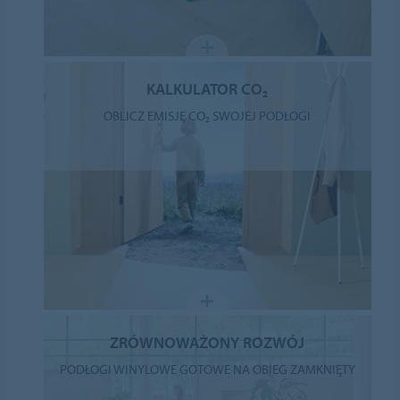
KALKULATOR CO₂
OBLICZ EMISJĘ CO₂ SWOJEJ PODŁOGI
ZRÓWNOWAŻONY ROZWÓJ
PODŁOGI WINYLOWE GOTOWE NA OBIEG ZAMKNIĘTY