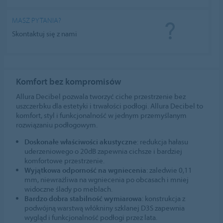
MASZ PYTANIA?
Skontaktuj się z nami
Komfort bez kompromisów
Allura Decibel pozwala tworzyć ciche przestrzenie bez
uszczerbku dla estetyki i trwałości podłogi. Allura Decibel to
komfort, styl i funkcjonalność w jednym przemyślanym
rozwiązaniu podłogowym.
Doskonałe właściwości akustyczne
: redukcja hałasu
uderzeniowego o 20dB zapewnia cichsze i bardziej
komfortowe przestrzenie.
Wyjątkowa odporność na wgniecenia
: zaledwie 0,11
mm, niewrażliwa na wgniecenia po obcasach i mniej
widoczne ślady po meblach.
Bardzo dobra stabilność wymiarowa
: konstrukcja z
podwójną warstwą włókniny szklanej D3S zapewnia
wygląd i funkcjonalność podłogi przez lata.