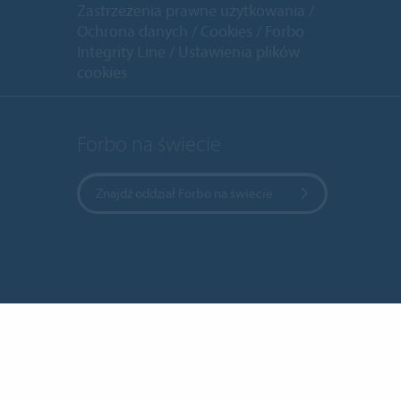
Zastrzeżenia prawne użytkowania
Ochrona danych
Cookies
Forbo
Integrity Line
Ustawienia plików
cookies
Forbo na świecie
Znajdź oddział Forbo na świecie