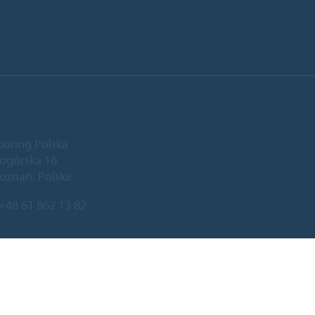
ooring Polska
niogórska 16
oznań, Polska
+48 61 862 13 82