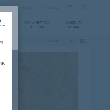
S
KARIERA
PRASA
FAQ
KONTAKT
TAŻ I
DOKUMENTY DO
WYSZUKAJ
GNACJA
POBRANIA
PRODUKT
UDOSTĘPNIJ
na
ogą