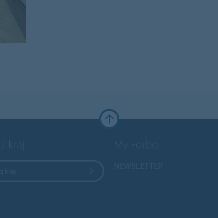
z kraj
My Forbo
NEWSLETTER
z kraj