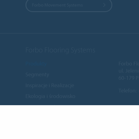
Forbo Movement Systems
Forbo Flooring Systems
Produkty
Forbo Fl
ul. Jele
Segmenty
60-179 P
Inspiracje i Realizacje
Telefon:
Ekologia i środowisko
Montaż i pielęgnacja
Dokumenty do pobrania
Wyszukaj produkt