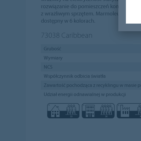
rozwiązanie do pomieszczeń komputerowy
z wrażliwym sprzętem. Marmoleum Ohmex 
dostępny w 6 kolorach.
73038
Caribbean
Grubość
Wymiary
NCS
Współczynnik odbicia światła
Zawartość pochodząca z recyklingu w masie 
Udział energii odnawialnej w produkcji