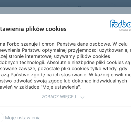
FORBO FLOORING SYSTEMS
POLAND
O NA
INSPIRACJE I
EKOLOGIA I
MON
tawienia plików cookies
EGMENTY
REALIZACJE
ŚRODOWISKO
PIELĘ
rma Forbo szanuje i chroni Państwa dane osobowe. W celu
armoleum
Marmoleum Ohmex (ESD)
Marmoleum Ohmex
pewnienia Państwu optymalnej przyjemności użytkowania, 
zej stronie internetowej używamy plików cookies i
obnych technologii. Absolutnie niezbędne pliki cookies są
sowane zawsze, pozostałe pliki cookies tylko wtedy, gdy
rażą Państwo zgodę na ich stosowanie. W każdej chwili m
ństwo odwołać swoją zgodę lub dokonać indywidualnych
awień w zakładce "Moje ustawienia".
ZOBACZ WIĘCEJ
i elektrostatyczne
nia w zakresie
8
tryczna wynosi < 1*10
Ω
Moje ustawienia
iste i chroni sprzęt
iał ten to Idealne