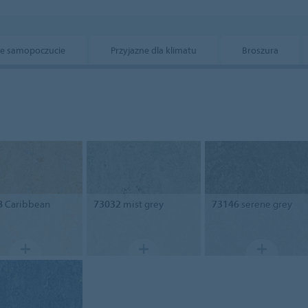
e samopoczucie
Przyjazne dla klimatu
Broszura
8
Caribbean
73032
mist grey
73146
serene grey