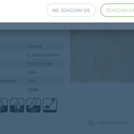
ch, serwerowni i obszarów
NIE ZGADZAM SIĘ
ZGADZAM SI
ma grubość 2,5 mm i jest
2,5 mm
≤ 33 m x 200 cm
S 1515-Y20R
55%
produktu
33%
100%
ZAMÓW PRÓBKĘ