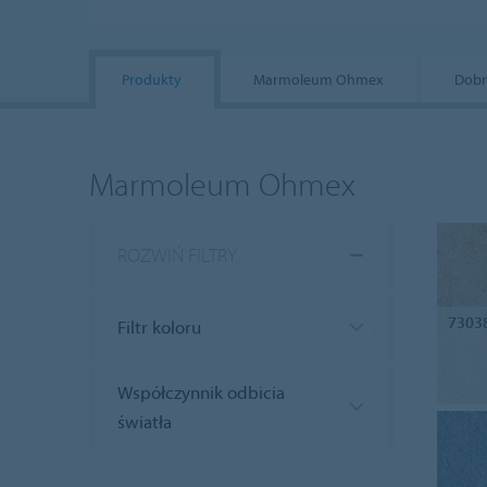
Produkty
Marmoleum Ohmex
Dobr
Marmoleum Ohmex
ROZWIŃ FILTRY
7303
Filtr koloru
Współczynnik odbicia
światła