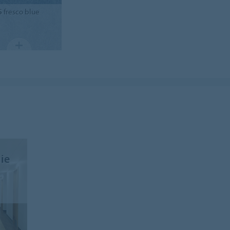
5
fresco blue
ie