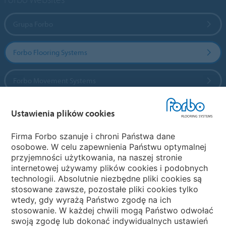
Grupa Forbo
Forbo Flooring Systems
Forbo Movement Systems
Ustawienia plików cookies
Wybierz kraj
Firma Forbo szanuje i chroni Państwa dane
osobowe. W celu zapewnienia Państwu optymalnej
Wybierz kraj
przyjemności użytkowania, na naszej stronie
internetowej używamy plików cookies i podobnych
technologii. Absolutnie niezbędne pliki cookies są
My Forbo
stosowane zawsze, pozostałe pliki cookies tylko
wtedy, gdy wyrażą Państwo zgodę na ich
NEWSLETTER
stosowanie. W każdej chwili mogą Państwo odwołać
swoją zgodę lub dokonać indywidualnych ustawień