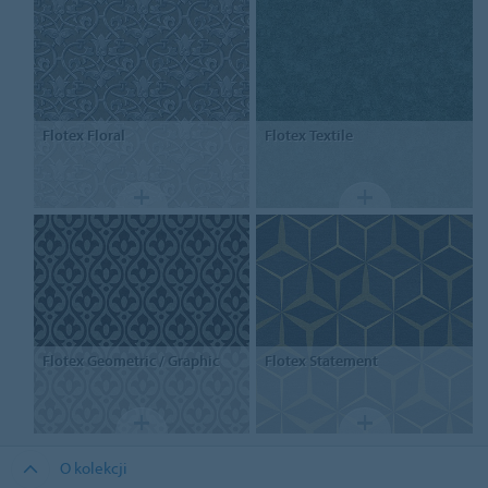
Flotex
Floral
Flotex
Textile
Flotex
Geometric / Graphic
Flotex
Statement
O kolekcji