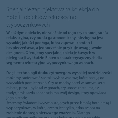
Specjalnie zaprojektowana kolekcja do
hoteli i obiektów rekreacyjno-
wypoczynkowych
W każdym obiekcie, niezależnie od tego czy to hotel, strefa
relaksacyjna, czy punkt gastronomiczny, niezbędna jest
wysokiej jakości podłoga, która zapewni komfort i
bezpieczeństwo, a jednocześnie przykuje uwagę swoim
designem. Oferujemy specjalną kolekcję łatwych w
pielęgnacji wykładzin Flotex o charakterystycznych dla
segmentu rekreacyjno-wypoczynkowego wzorach.
Dzięki
technologii druku cyfrowego w wysokiej rozdzielczości
możemy zaoferować szeroki wybór wzorów, które pasują do
wszystkich pomieszczeń. Czy to modny hotel w samym sercu
miasta, przytulny lokal w górach, czy urocza restauracja z
tradycjami: każda koncepcja ma swój design, który opowiada
jego historię.
Jesteśmy świadomi wyzwań stojących przed branżą hotelarską i
wypoczynkową, w której często jest tylko jedna szansa na
zrobienie
dobrego pierwszego wrażenia.
Dlatego
stworzyliśmy unikalne projekty, które spełniają wszystkie