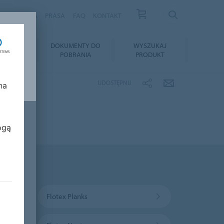
S
KARIERA
PRASA
FAQ
KONTAKT
TAŻ I
DOKUMENTY DO
WYSZUKAJ
GNACJA
POBRANIA
PRODUKT
UDOSTĘPNIJ
na
ogą
Flotex Planks