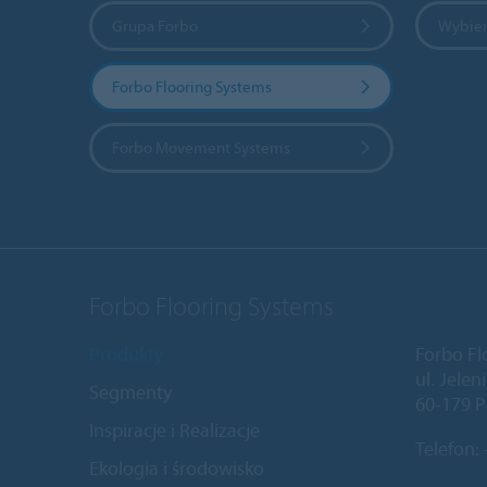
Grupa Forbo
Wybier
Forbo Flooring Systems
Forbo Movement Systems
Forbo Flooring Systems
Produkty
Forbo Fl
ul. Jele
Segmenty
60-179 P
Inspiracje i Realizacje
Telefon:
Ekologia i środowisko