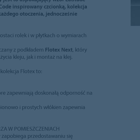
ode inspirowany czcionką, kolekcja
ażdego otoczenia, jednocześnie
ostaci rolek i w płytkach o wymiarach
arczany z podkładem
Flotex Next
, który
ia kleju, jak i montaż na klej.
kolekcja Flotex to:
które zapewniają doskonałą odporność na
 pionowo i prostych włókien zapewnia
TRZA W POMIESZCZENIACH
 zapobiega przedostawaniu się