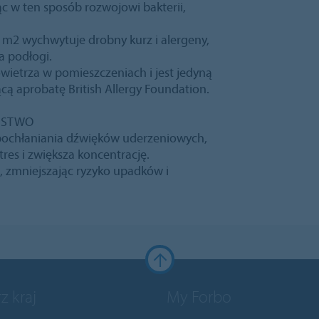
c w ten sposób rozwojowi bakterii,
 m2 wychwytuje drobny kurz i alergeny,
a podłogi.
powietrza w pomieszczeniach i jest jedyną
ą aprobatę British Allergy Foundation.
EŃSTWO
 pochłaniania dźwięków uderzeniowych,
tres i zwiększa koncentrację.
, zmniejszając ryzyko upadków i
z kraj
My Forbo