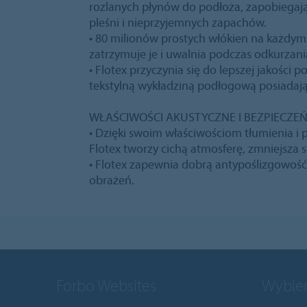
rozlanych płynów do podłoża, zapobiegają
pleśni i nieprzyjemnych zapachów.
• 80 milionów prostych włókien na każdym
zatrzymuje je i uwalnia podczas odkurzani
• Flotex przyczynia się do lepszej jakości 
tekstylną wykładziną podłogową posiadając
WŁAŚCIWOŚCI AKUSTYCZNE I BEZPIECZ
• Dzięki swoim właściwościom tłumienia i
Flotex tworzy cichą atmosferę, zmniejsza s
• Flotex zapewnia dobrą antypoślizgowość
obrażeń.
Forbo Websites
Wybier