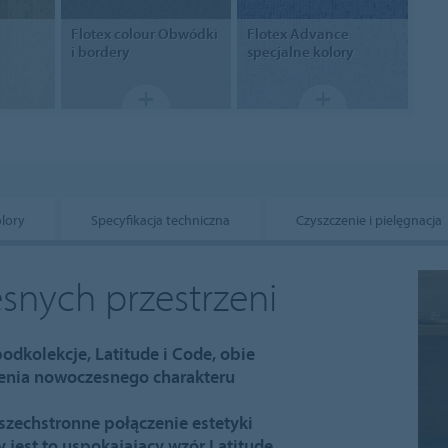
Flotex colour
Obwódki
Flotex Advance
i bordery
specjalne kolory
olory
Specyfikacja techniczna
Czyszczenie i pielęgnacja
snych przestrzeni
odkolekcje, Latitude i Code, obie
zenia nowoczesnego charakteru
wszechstronne połączenie estetyki
zy jest to uspokajający wzór Latitude