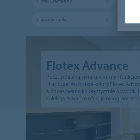
Flotex Created by
Flotex
Flotex bespoke
Flotex Advance
Poczuj idealną synergię formy i funkcjo
i Latitude. Wszystkie kolory Flotex Advan
a dopasowane kolorystycznie obwódki i 
kolekcja Advance oferuje nieograniczon