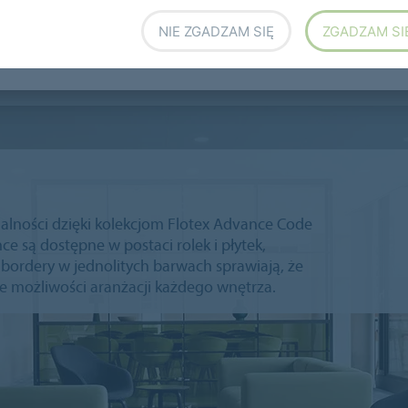
 do hoteli
Flotex Naturals
NIE ZGADZAM SIĘ
ZGADZAM SI
nalności dzięki kolekcjom Flotex Advance Code
ce są dostępne w postaci rolek i płytek,
bordery w jednolitych barwach sprawiają, że
e możliwości aranżacji każdego wnętrza.