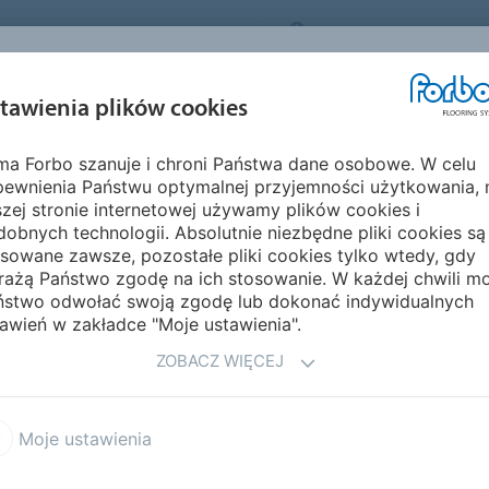
FORBO FLOORING SYSTEMS
POLAND
O NA
INSPIRACJE I
EKOLOGIA I
MON
tawienia plików cookies
EGMENTY
REALIZACJE
ŚRODOWISKO
PIELĘ
rma Forbo szanuje i chroni Państwa dane osobowe. W celu
ex
Flotex Advance
pewnienia Państwu optymalnej przyjemności użytkowania, 
WANOWE FLOKOWANE
zej stronie internetowej używamy plików cookies i
obnych technologii. Absolutnie niezbędne pliki cookies są
sowane zawsze, pozostałe pliki cookies tylko wtedy, gdy
rażą Państwo zgodę na ich stosowanie. W każdej chwili m
ństwo odwołać swoją zgodę lub dokonać indywidualnych
awień w zakładce "Moje ustawienia".
Y DYWANOWE FLOKOWANE FLOTEX
ZOBACZ WIĘCEJ
x Advance
Flotex Vision digital library
Moje ustawienia