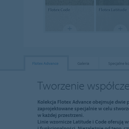
Flotex
Code
Flotex
Latitude
Flotex Advance
Galeria
Specjalne k
Tworzenie współcze
Kolekcja Flotex Advance obejmuje dwie p
zaprojektowane specjalnie w celu stwor
w każdej przestrzeni.
Linie wzornicze Latitude i Code oferują 
i funkcjonalności. Niezależnie od tego, c