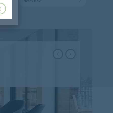
Flotex Next
Ę