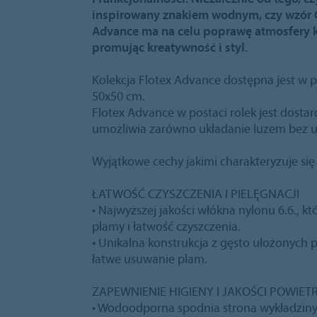
inspirowany znakiem wodnym, czy wzór C
Advance ma na celu poprawę atmosfery k
promując kreatywność i styl.
Kolekcja Flotex Advance dostępna jest w p
50x50 cm.
Flotex Advance w postaci rolek jest dost
umożliwia zarówno układanie luzem bez użyc
Wyjątkowe cechy jakimi charakteryzuje się 
ŁATWOŚĆ CZYSZCZENIA I PIELĘGNACJI
• Najwyższej jakości włókna nylonu 6.6., 
plamy i łatwość czyszczenia.
• Unikalna konstrukcja z gęsto ułożonych
łatwe usuwanie plam.
ZAPEWNIENIE HIGIENY I JAKOŚCI POWIE
• Wodoodporna spodnia strona wykładziny