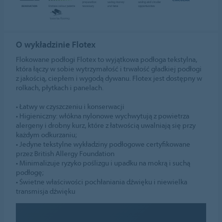
O wykładzinie Flotex
Flokowane podłogi Flotex to wyjątkowa podłoga tekstylna,
która łączy w sobie wytrzymałość i trwałość gładkiej podłogi
z jakością, ciepłem i wygodą dywanu. Flotex jest dostępny w
rolkach, płytkach i panelach.
• Łatwy w czyszczeniu i konserwacji
• Higieniczny: włókna nylonowe wychwytują z powietrza
alergeny i drobny kurz, które z łatwością uwalniają się przy
każdym odkurzaniu;
• Jedyne tekstylne wykładziny podłogowe certyfikowane
przez British Allergy Foundation
• Minimalizuje ryzyko poślizgu i upadku na mokrą i suchą
podłogę;
• Świetne właściwości pochłaniania dźwięku i niewielka
transmisja dźwięku