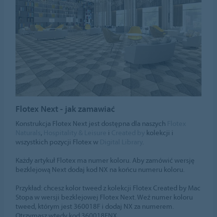
Flotex Next - jak zamawiać
Konstrukcja Flotex Next jest dostępna dla naszych
Flotex
Naturals
,
Hospitality & Leisure
i
Created by
kolekcji i
wszystkich pozycji Flotex w
Digital Library
.
Każdy artykuł Flotex ma numer koloru. Aby zamówić wersję
bezklejową Next dodaj kod NX na końcu numeru koloru.
Przykład: chcesz kolor tweed z kolekcji Flotex Created by Mac
Stopa w wersji bezklejowej Flotex Next. Weź numer koloru
tweed, którym jest 360018F i dodaj NX za numerem.
Otrzymasz wtedy kod 360018FNX