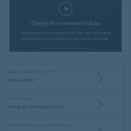
Obejrzyj film w serwisie YouTube
Ten film pochodzi z serwisu YouTube. Jego wczytanie
powoduje przesłanie danych do serwisu YouTube.
ZEZWÓL NA PLIKI COOKIE
Ustawienia plików cookie
ZOBACZ NASZE WSZYSTKIE
Kolekcje Flotex
ODKRYJ NASZE
Podłogi do szybkiego montażu
ABY OTRZYMAĆ WIĘCEJ INFORMACJI