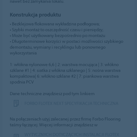
nawet bez zamykania lokalu.
Konstrukcja produktu
• Bezklejowa flokowana wykładzina podłogowa;
• Szybki montaż to oszczędność czasu i pieniędzy;
• Może być użytkowany bezpośrednio po montażu
• Długoterminowe korzyści w postaci możliwości szybkiego
demontażu, wymiany i recyklingu lub ponownego
wykorzystania
1: włókna nylonowe 6,6 | 2: warstwa mocująca | 3: włókno
szklane #1 | 4: siatka z włókna szklanego | 5: nośna warstwa
kompaktowa| 6: włókno szklane #2 | 7: piankowa warstwa
spodnia PCV
Dane techniczne znajdziesz pod tym linkiem
FORBO FLOTEX NEXT SPECYFIKACJA TECHNICZNA
Na połączeniach użyj zalecanej przez firmę Forbo Flooring
taśmy łączącej. Więcej informacji znajdziesz w
WYTYCZNYCH DOTYCZĄCYCH INSTALACJI FLOTEX