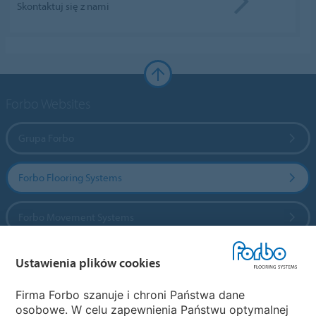
Skontaktuj się z nami
Forbo Websites
Grupa Forbo
Forbo Flooring Systems
Forbo Movement Systems
Ustawienia plików cookies
Wybierz kraj
Firma Forbo szanuje i chroni Państwa dane
osobowe. W celu zapewnienia Państwu optymalnej
Wybierz kraj