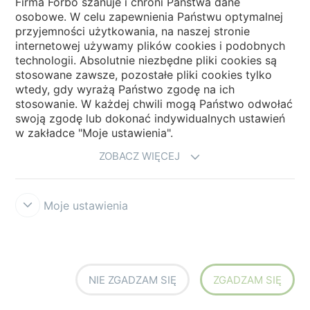
Firma Forbo szanuje i chroni Państwa dane
osobowe. W celu zapewnienia Państwu optymalnej
przyjemności użytkowania, na naszej stronie
internetowej używamy plików cookies i podobnych
Zapoznaj się z naszymi często zadawanymi
technologii. Absolutnie niezbędne pliki cookies są
pytaniami
stosowane zawsze, pozostałe pliki cookies tylko
wtedy, gdy wyrażą Państwo zgodę na ich
stosowanie. W każdej chwili mogą Państwo odwołać
swoją zgodę lub dokonać indywidualnych ustawień
w zakładce "Moje ustawienia".
ZOBACZ WIĘCEJ
Forbo Websites
Moje ustawienia
Grupa Forbo
Forbo Flooring Systems
NIE ZGADZAM SIĘ
ZGADZAM SIĘ
Forbo Movement Systems