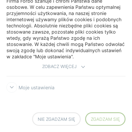
Firma Forbo szanuje i chroni Państwa dane
Wróć do: Nasze Wyzwania
osobowe. W celu zapewnienia Państwu optymalnej
przyjemności użytkowania, na naszej stronie
internetowej używamy plików cookies i podobnych
technologii. Absolutnie niezbędne pliki cookies są
stosowane zawsze, pozostałe pliki cookies tylko
wtedy, gdy wyrażą Państwo zgodę na ich
stosowanie. W każdej chwili mogą Państwo odwołać
swoją zgodę lub dokonać indywidualnych ustawień
w zakładce "Moje ustawienia".
ZOBACZ WIĘCEJ
Moje ustawienia
NIE ZGADZAM SIĘ
ZGADZAM SIĘ