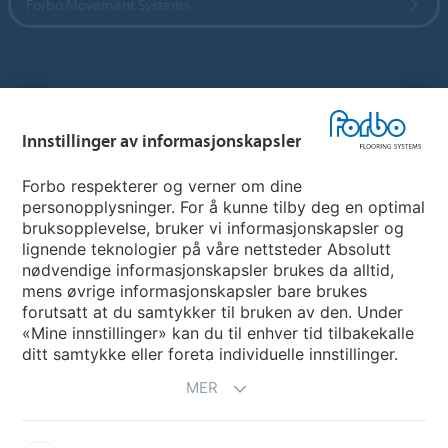
Forbo Movement Systems
Hjemmeside per land
Innstillinger av informasjonskapsler
Velg land
Forbo respekterer og verner om dine
personopplysninger. For å kunne tilby deg en optimal
My Forbo
bruksopplevelse, bruker vi informasjonskapsler og
lignende teknologier på våre nettsteder Absolutt
INFORMASJON COVID-19
nødvendige informasjonskapsler brukes da alltid,
Support - Ansvarsfraskrivelse
mens øvrige informasjonskapsler bare brukes
forutsatt at du samtykker til bruken av den. Under
«Mine innstillinger» kan du til enhver tid tilbakekalle
ditt samtykke eller foreta individuelle innstillinger.
MER