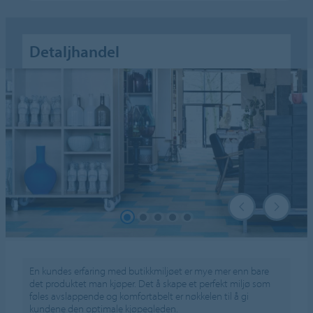
Detaljhandel
En kundes erfaring med butikkmiljøet er mye mer enn bare
det produktet man kjøper. Det å skape et perfekt miljø som
føles avslappende og komfortabelt er nøkkelen til å gi
kundene den optimale kjøpegleden.