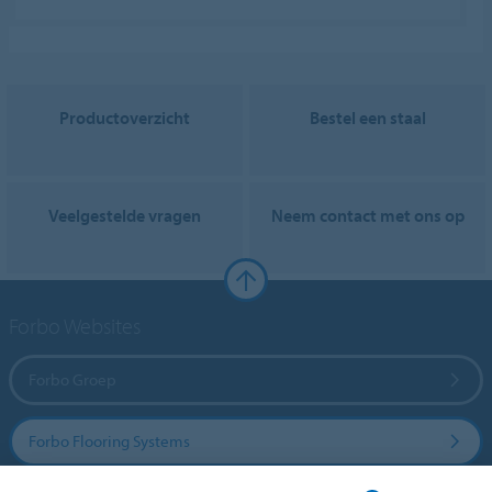
Productoverzicht
Bestel een staal
Veelgestelde vragen
Neem contact met ons op
Forbo Websites
Forbo Groep
Forbo Flooring Systems