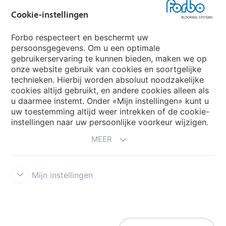
Forbo Movement Systems
Cookie-instellingen
Forbo respecteert en beschermt uw
persoonsgegevens. Om u een optimale
Website
gebruikerservaring te kunnen bieden, maken we op
onze website gebruik van cookies en soortgelijke
Kies uw land
technieken. Hierbij worden absoluut noodzakelijke
cookies altijd gebruikt, en andere cookies alleen als
u daarmee instemt. Onder «Mijn instellingen» kunt u
uw toestemming altijd weer intrekken of de cookie-
My Forbo
instellingen naar uw persoonlijke voorkeur wijzigen.
NIEUWSBRIEF
MEER
Mijn instellingen