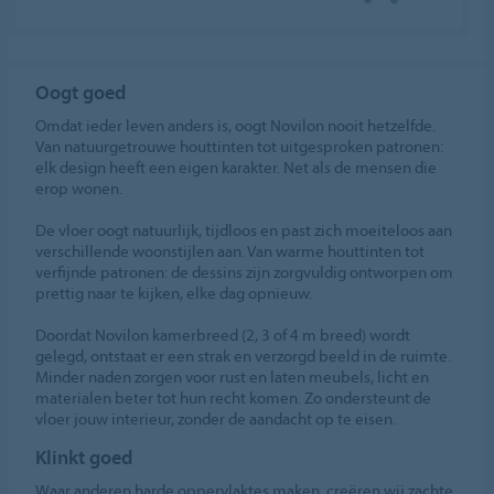
Oogt goed
Omdat ieder leven anders is, oogt Novilon nooit hetzelfde.
Van natuurgetrouwe houttinten tot uitgesproken patronen:
elk design heeft een eigen karakter. Net als de mensen die
erop wonen.
De vloer oogt natuurlijk, tijdloos en past zich moeiteloos aan
verschillende woonstijlen aan. Van warme houttinten tot
verfijnde patronen: de dessins zijn zorgvuldig ontworpen om
prettig naar te kijken, elke dag opnieuw.
Doordat Novilon kamerbreed (2, 3 of 4 m breed) wordt
gelegd, ontstaat er een strak en verzorgd beeld in de ruimte.
Minder naden zorgen voor rust en laten meubels, licht en
materialen beter tot hun recht komen. Zo ondersteunt de
vloer jouw interieur, zonder de aandacht op te eisen.
Klinkt goed
Waar anderen harde oppervlaktes maken, creëren wij zachte