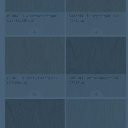
60064FL1
whitewash elegant
60165FL1
honey elegant oak
oak (120x20 cm)
(75x15 cm)
60065FL1
honey elegant oak
60168FL1
amber elegant oak
(120x20 cm)
(75x15 cm)