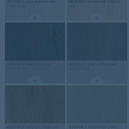
60356FL1
grey autumn oak
60063FL1
waxed oak (100x15
(100x15 cm)
cm)
60061FL1
blackened oak
60375FL1
grey collage oak
(100x15 cm)
(120x20 cm)
60374FL1
natural collage oak
63661FL1
natural ash (75x15