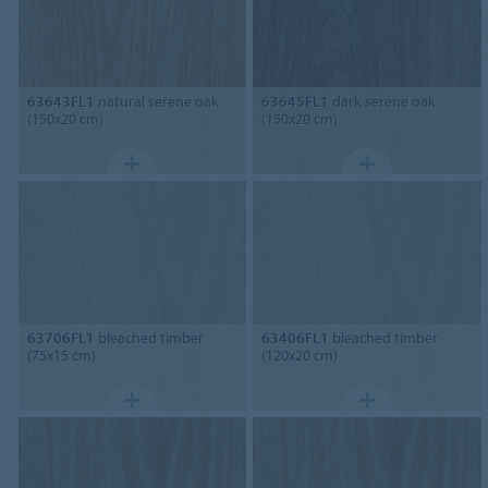
63643FL1
natural serene oak
63645FL1
dark serene oak
(150x20 cm)
(150x20 cm)
63706FL1
bleached timber
63406FL1
bleached timber
(75x15 cm)
(120x20 cm)