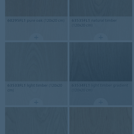
60295FL1
pure oak (120x20 cm)
63535FL1
natural timber
(120x20 cm)
63533FL1
light timber (120x20
63534FL1
light timber gradient
cm)
(120x20 cm)