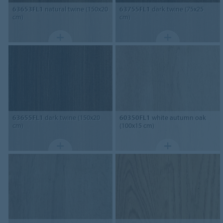
63653FL1
natural twine (150x20
63755FL1
dark twine (75x25
cm)
cm)
63655FL1
dark twine (150x20
60350FL1
white autumn oak
cm)
(100x15 cm)