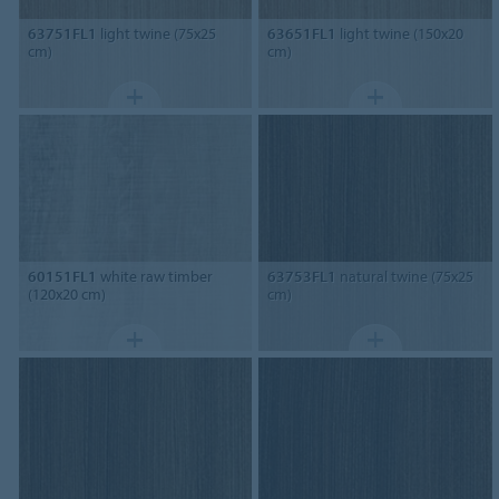
63751FL1
light twine (75x25
63651FL1
light twine (150x20
cm)
cm)
60151FL1
white raw timber
63753FL1
natural twine (75x25
(120x20 cm)
cm)