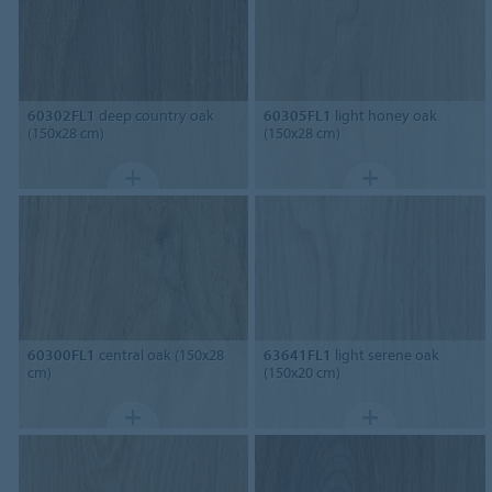
60302FL1
deep country oak
60305FL1
light honey oak
(150x28 cm)
(150x28 cm)
60300FL1
central oak (150x28
63641FL1
light serene oak
cm)
(150x20 cm)