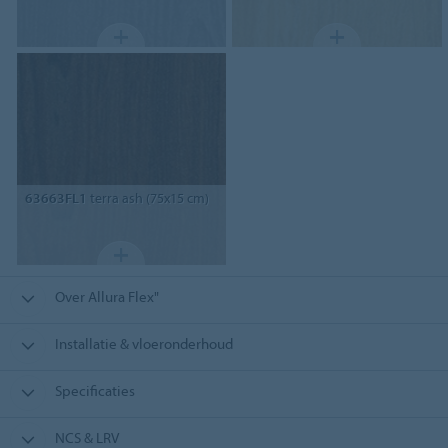
63663FL1
terra ash (75x15 cm)
Over Allura Flex"
Installatie & vloeronderhoud
Specificaties
NCS & LRV