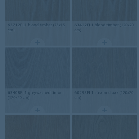
63712FL1
blond timber (75x15
63412FL1
blond timber (120x20
cm)
cm)
63408FL1
greywashed timber
60293FL1
steamed oak (120x20
(120x20 cm)
cm)