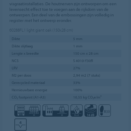
visgraatinstallaties. De houtnerven zijn ontworpen om een
levensecht effect toe te voegen aan de rijkdom van de
ontwerpen. Een deel van de embossingen zijn volledig in
register met het ontwerp eronder.
60288FL1
light giant oak (150x28 cm)
Dikte
5 mm
Dikte slijtlaag
1 mm
Lengte x breedte
150 cm x 28 cm
NCS
S 4010-Y30R
LRV
27%
M2 per doos
2,94 m2 (7 stuks)
Gerecycled materiaal
33%
Hernieuwbare energie
100%
CO₂ footprint (A1-A3)
16,55 kg CO₂e/m²