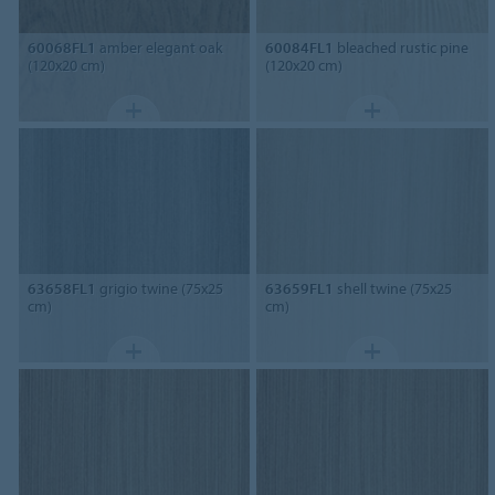
60068FL1
amber elegant oak
60084FL1
bleached rustic pine
(120x20 cm)
(120x20 cm)
63658FL1
grigio twine (75x25
63659FL1
shell twine (75x25
cm)
cm)