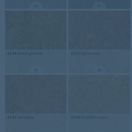
3234
forest ground
3232
horse roan
3141
Himalaya
3120/312035
rosato