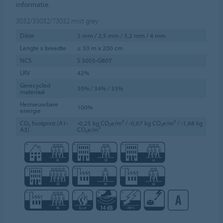
informatie.
3032/33032/73032
mist grey
Dikte
2 mm / 2,5 mm / 3,2 mm / 4 mm
Lengte x breedte
≤ 33 m x 200 cm
NCS
S 3005-G80Y
LRV
42%
Gerecycled
36% / 34% / 33%
materiaal
Hernieuwbare
100%
energie
CO₂ footprint (A1-
-0,25 kg CO₂e/m² / -0,67 kg CO₂e/m² / -1,68 kg
A3)
CO₂e/m²