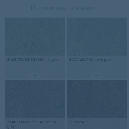
SHOW FILTERS
(0)
REMOVE ALL
3032/73032/33032
mist grey
2621/262135
dove grey
3146/314635/73146
serene
2629
eiger
grey