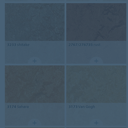
3233
shitake
2767/276735
rust
3174
Sahara
3173
Van Gogh