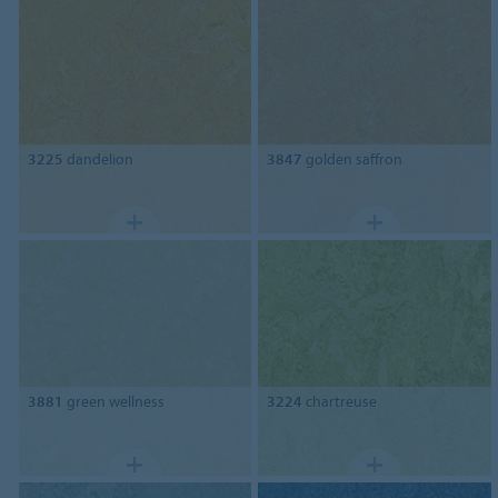
3225
dandelion
3847
golden saffron
3881
green wellness
3224
chartreuse