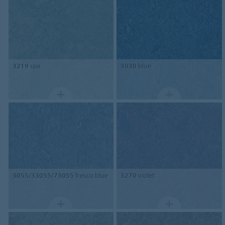
3219
spa
3030
blue
3055/33055/73055
fresco blue
3270
violet