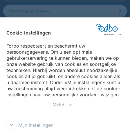
Forbo Flooring Systems
Forbo Movement Systems
Cookie-instellingen
Forbo respecteert en beschermt uw
persoonsgegevens. Om u een optimale
Website
gebruikerservaring te kunnen bieden, maken we op
onze website gebruik van cookies en soortgelijke
Kies uw land
technieken. Hierbij worden absoluut noodzakelijke
cookies altijd gebruikt, en andere cookies alleen als
u daarmee instemt. Onder «Mijn instellingen» kunt u
uw toestemming altijd weer intrekken of de cookie-
My Forbo
instellingen naar uw persoonlijke voorkeur wijzigen.
NIEUWSBRIEF
MEER
Mijn instellingen