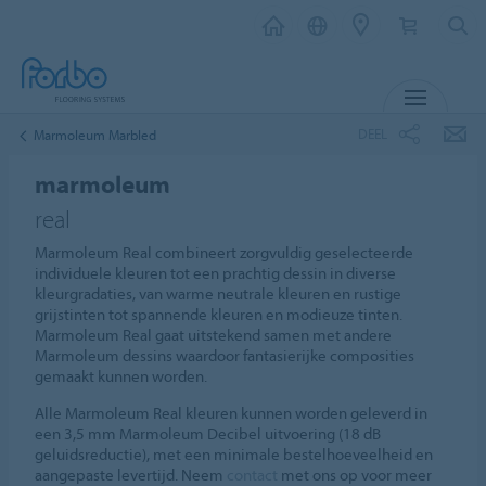
MENU
DEEL
Marmoleum Marbled
marmoleum
real
Marmoleum Real combineert zorgvuldig geselecteerde
individuele kleuren tot een prachtig dessin in diverse
kleurgradaties, van warme neutrale kleuren en rustige
grijstinten tot spannende kleuren en modieuze tinten.
Marmoleum Real gaat uitstekend samen met andere
Marmoleum dessins waardoor fantasierijke composities
gemaakt kunnen worden.
Alle Marmoleum Real kleuren kunnen worden geleverd in
een 3,5 mm Marmoleum Decibel uitvoering (18 dB
geluidsreductie), met een minimale bestelhoeveelheid en
aangepaste levertijd. Neem
contact
met ons op voor meer