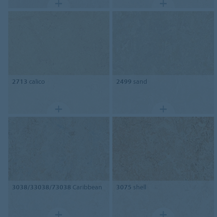
2713
calico
2499
sand
3038/33038/73038
Caribbean
3075
shell