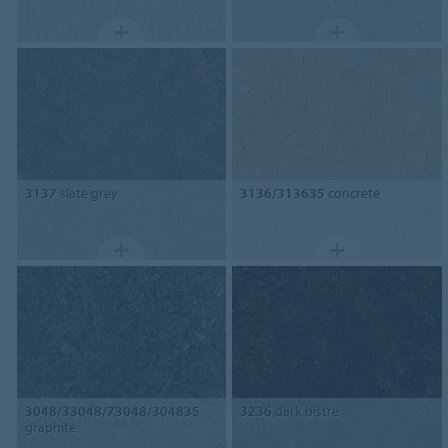
3137
slate grey
3136/313635
concrete
3048/33048/73048/304835
3236
dark bistre
graphite