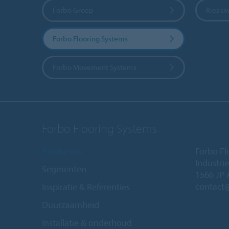
Forbo Groep
Kies u
Forbo Flooring Systems
Forbo Movement Systems
Forbo Flooring Systems
Producten
Forbo Fl
Industri
Segmenten
1566 JP 
contact
Inspiratie & Referenties
Duurzaamheid
Installatie & onderhoud