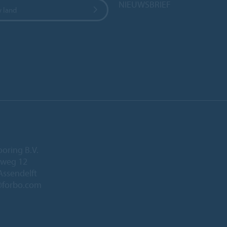
NIEUWSBRIEF
w land
ooring B.V.
eweg 12
Assendelft
@forbo.com