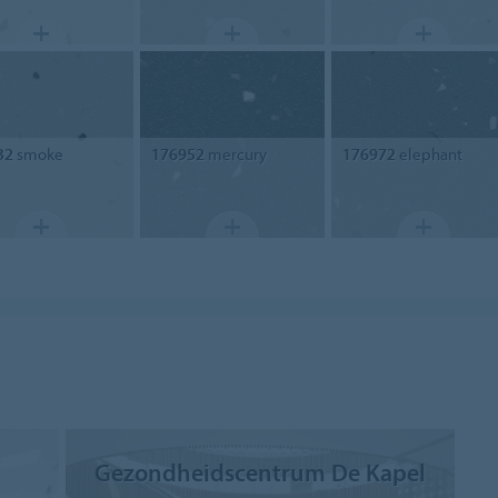
32
smoke
176952
mercury
176972
elephant
Gezondheidscentrum De Kapel