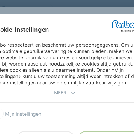
NETHERLANDS
FAQ
OVER ONS
WERKEN BIJ FORBO
INSPIRATIE &
IN
okie-instellingen
SEGMENTEN
DUURZAAMHEID
REFERENTIES
O
rbo respecteert en beschermt uw persoonsgegevens. Om u
islip vinyl
Surestep Star
n optimale gebruikerservaring te kunnen bieden, maken we
e website gebruik van cookies en soortgelijke technieken.
rbij worden absoluut noodzakelijke cookies altijd gebruikt,
ere cookies alleen als u daarmee instemt. Onder «Mijn
tellingen» kunt u uw toestemming altijd weer intrekken of 
kie-instellingen naar uw persoonlijke voorkeur wijzigen.
MEER
dse tinten van Surestep Star
ige en grijs en een unieke
Mijn instellingen
 visuele uitstraling door de