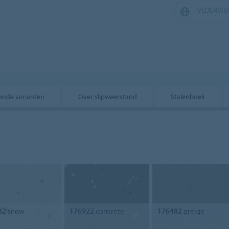
VLOERVIS
lende varianten
Over slipweerstand
Stalenboek
82
snow
176922
concrete
176482
greige