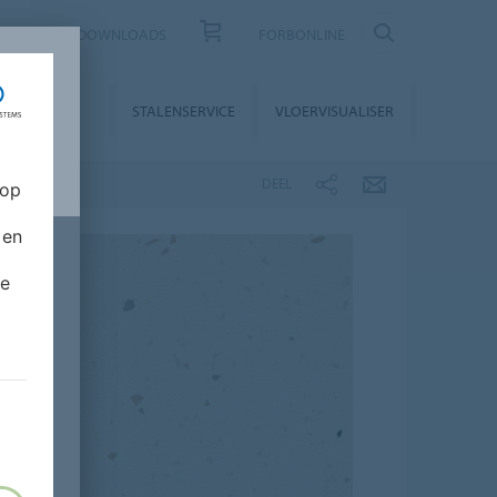
CONTACT
DOWNLOADS
FORBONLINE
STALLATIE &
STALENSERVICE
VLOERVISUALISER
NDERHOUD
DEEL
 op
 en
de