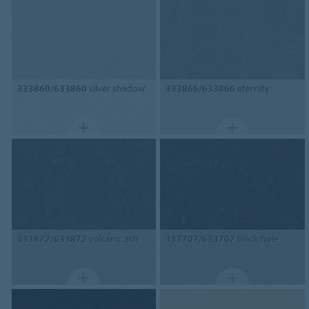
333860/633860
silver shadow
333866/633866
eternity
333872/633872
volcanic ash
333707/633707
black hole