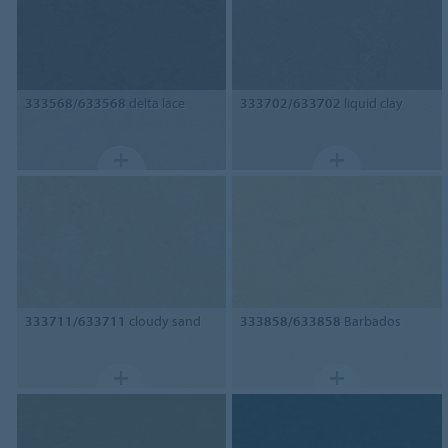
333568/633568
delta lace
333702/633702
liquid clay
333711/633711
cloudy sand
333858/633858
Barbados