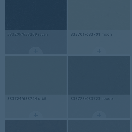
333209/633209
raven
333701/633701
moon
333724/633724
orbit
333723/633723
nebula