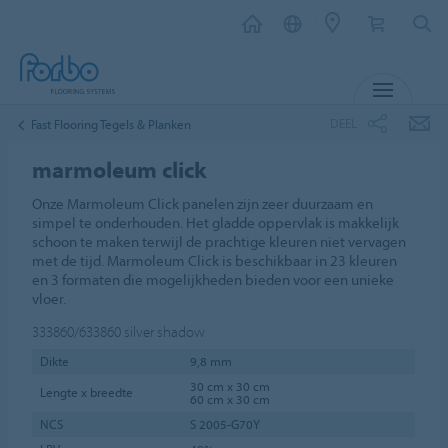
MENU
DEEL
Fast Flooring Tegels & Planken
marmoleum click
Onze Marmoleum Click panelen zijn zeer duurzaam en
simpel te onderhouden. Het gladde oppervlak is makkelijk
schoon te maken terwijl de prachtige kleuren niet vervagen
met de tijd. Marmoleum Click is beschikbaar in 23 kleuren
en 3 formaten die mogelijkheden bieden voor een unieke
vloer.
333860/633860
silver shadow
Dikte
9,8 mm
30 cm x 30 cm
Lengte x breedte
60 cm x 30 cm
NCS
S 2005-G70Y