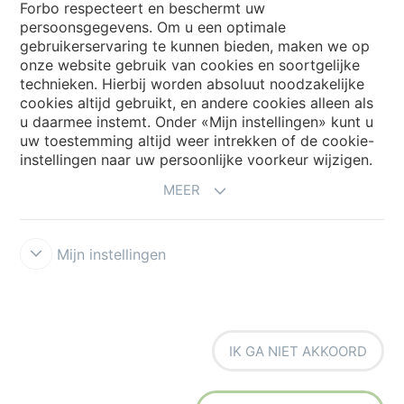
Forbo respecteert en beschermt uw
persoonsgegevens. Om u een optimale
Website
gebruikerservaring te kunnen bieden, maken we op
onze website gebruik van cookies en soortgelijke
Kies uw land
technieken. Hierbij worden absoluut noodzakelijke
cookies altijd gebruikt, en andere cookies alleen als
u daarmee instemt. Onder «Mijn instellingen» kunt u
uw toestemming altijd weer intrekken of de cookie-
My Forbo
instellingen naar uw persoonlijke voorkeur wijzigen.
NIEUWSBRIEF
MEER
Mijn instellingen
Voorwaarden
Privacyverklaring
Disclaimer
Cookies
Forbo
IK GA NIET AKKOORD
Integrity Line
Cookie-instellingen