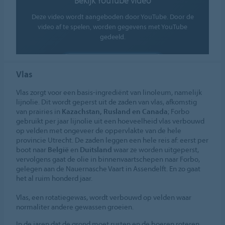
Bekijk YouTube video
Deze video wordt aangeboden door YouTube. Door de
video af te spelen, worden gegevens met YouTube
gedeeld.
COOKIES TOESTAAN
Vlas
Cookie instellingen
Vlas zorgt voor een basis-ingrediënt van linoleum, namelijk
lijnolie. Dit wordt geperst uit de zaden van vlas, afkomstig
van prairies in
Kazachstan, Rusland en Canada
; Forbo
gebruikt per jaar lijnolie uit een hoeveelheid vlas verbouwd
op velden met ongeveer de oppervlakte van de hele
provincie Utrecht. De zaden leggen een hele reis af: eerst per
boot naar
België
en
Duitsland
waar ze worden uitgeperst,
vervolgens gaat de olie in binnenvaartschepen naar Forbo,
gelegen aan de Nauernasche Vaart in Assendelft. En zo gaat
het al ruim honderd jaar.
Vlas, een rotatiegewas, wordt verbouwd op velden waar
normaliter andere gewassen groeien.
In de jaren dat de grond moet rusten en de boeren roteren