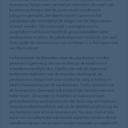
leverancier koopt weer van hen en selecteert de vezels op
kwaliteit en lengte. Van de juiste vezels wordt eerst
jutegaren gemaakt, die daarna worden geweven tot
jutedoeken die uiteindelijk de drager van de Marmoleum-
vloeren worden. Het materiaal is overigens niet te
vergelijken met bijvoorbeeld de grove jutezakken waar
aardappelen in zitten: de jutedoeken voor linoleum zijn veel
fijner zodat de jutestructuur niet zichtbaar is in het oppervlak
van Marmoleum.
Forbo bezoekt de fabrieken waar de jutedoeken worden
geweven regelmatig, om toe te zien op de kwaliteit én
arbeidsomstandigheden. Daarbij zijn ook de algemene
leefomstandigheden van de arbeiders belangrijk: de
producenten zorgen ook voor medische zorg, scholing en
(deels) huisvesting van de werknemers. Forbo sponsort via
de leveranciers daarnaast ook plaatselijke families aan een
beter leven. Zo worden er toiletten en waterpompen
geïnstalleerd bij werknemers die dat thuis nog niet hebben.
Onze betrokkenheid blijkt ook uit de SA8000 certificering die
wij hanteren voor al onze leveranciers. Op deze manier zijn
wij er van verzekerd dat ook sociale aspecten rondom de tot
standkoming van ons product worden bewaakt en nageleefd