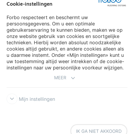
Cookie-instellingen
Forbo respecteert en beschermt uw
persoonsgegevens. Om u een optimale
Website
gebruikerservaring te kunnen bieden, maken we op
onze website gebruik van cookies en soortgelijke
Kies uw land
technieken. Hierbij worden absoluut noodzakelijke
cookies altijd gebruikt, en andere cookies alleen als
u daarmee instemt. Onder «Mijn instellingen» kunt u
My Forbo
uw toestemming altijd weer intrekken of de cookie-
instellingen naar uw persoonlijke voorkeur wijzigen.
NIEUWSBRIEF
MEER
Mijn instellingen
Voorwaarden
Privacyverklaring
Disclaimer
Cookies
Forbo
IK GA NIET AKKOORD