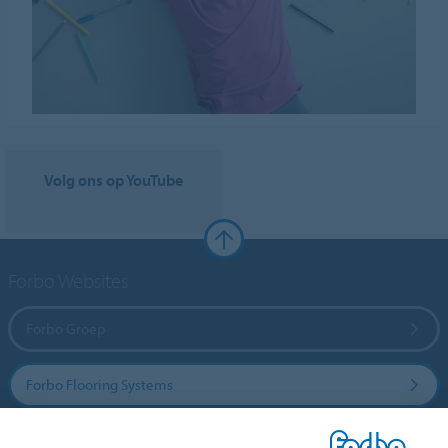
Volg ons op YouTube
Forbo Websites
Forbo Groep
Forbo Flooring Systems
Forbo Movement Systems