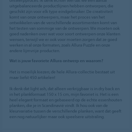
ontwerpproces. Ik denk echter wel dat we een aantal
uitgebalanceerde productlijnen hebben ontworpen, die
geschikt zijn voor elk type eindgebruiker. De creativiteit
komt van onze ontwerpers, maar het proces van het
ontwikkelen van de verschillende assortimenten komt van
het testen van sommige van de ontwerpen. We moeten ook
goed nadenken over wat voor soort ontwerpen onze klanten
wensen, terwijl we er ook voor moeten zorgen dat ze goed
werken in al onze formaten, zoals Allura Puzzle en onze
andere lijmvrije producten.
Wat is jouw favoriete Allura ontwerp en waarom?
Het is moeilijk kiezen; de hele Allura-collectie bestaat uit
maar liefst 450 artikelen!
Ik denk dat light ash, dat alleen verkrijgbaar is in dry back en
in het plankformaat 150 x 15 cm, mijn favoriet is. Het is een
heel elegant formaat en gebaseerd op de echte essenhouten
planken, die je in Scandinavië vindt. Ik hou ook van de
kleurvariatie tussen de verschillende planken, want dat geeft
een nog natuurlijker maar ook speelsere uitstraling.