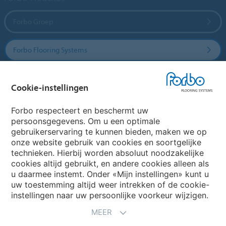
Forbo Groep
Forbo Flooring Systems
Forbo Movement Systems
Cookie-instellingen
Forbo respecteert en beschermt uw
persoonsgegevens. Om u een optimale
Website
gebruikerservaring te kunnen bieden, maken we op
onze website gebruik van cookies en soortgelijke
Kies uw land
technieken. Hierbij worden absoluut noodzakelijke
cookies altijd gebruikt, en andere cookies alleen als
u daarmee instemt. Onder «Mijn instellingen» kunt u
uw toestemming altijd weer intrekken of de cookie-
My Forbo
instellingen naar uw persoonlijke voorkeur wijzigen.
NIEUWSBRIEF
MEER