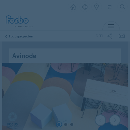
MENU
DEEL
Focusprojecten
Avinode