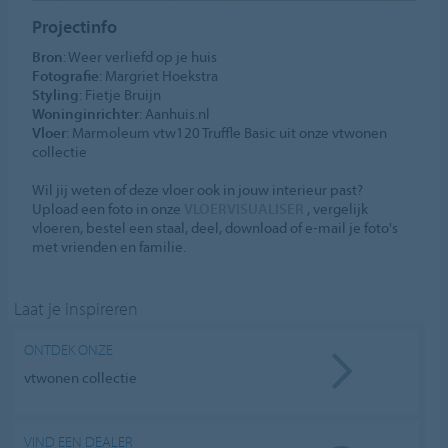
Projectinfo
Bron
: Weer verliefd op je huis
Fotografie
: Margriet Hoekstra
Styling
: Fietje Bruijn
Woninginrichter
: Aanhuis.nl
Vloer
: Marmoleum vtw120 Truffle Basic uit onze vtwonen
collectie
Wil jij weten of deze vloer ook in jouw interieur past?
Upload een foto in onze
VLOERVISUALISER
, vergelijk
vloeren, bestel een staal, deel, download of e-mail je foto's
met vrienden en familie.
Laat je inspireren
ONTDEK ONZE
vtwonen collectie
VIND EEN DEALER