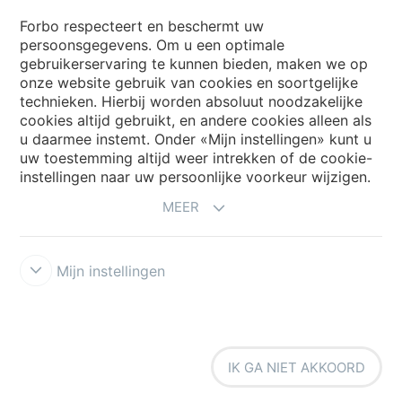
Forbo respecteert en beschermt uw
persoonsgegevens. Om u een optimale
Website
gebruikerservaring te kunnen bieden, maken we op
onze website gebruik van cookies en soortgelijke
Kies uw land
technieken. Hierbij worden absoluut noodzakelijke
cookies altijd gebruikt, en andere cookies alleen als
u daarmee instemt. Onder «Mijn instellingen» kunt u
My Forbo
uw toestemming altijd weer intrekken of de cookie-
instellingen naar uw persoonlijke voorkeur wijzigen.
NIEUWSBRIEF
MEER
Mijn instellingen
Voorwaarden
Privacyverklaring
Disclaimer
Cookies
Forbo
IK GA NIET AKKOORD
Integrity Line
Cookie-instellingen