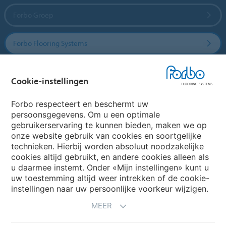
Forbo Groep
Forbo Flooring Systems
Forbo Movement Systems
Cookie-instellingen
Forbo respecteert en beschermt uw
persoonsgegevens. Om u een optimale
Website
gebruikerservaring te kunnen bieden, maken we op
onze website gebruik van cookies en soortgelijke
Kies uw land
technieken. Hierbij worden absoluut noodzakelijke
cookies altijd gebruikt, en andere cookies alleen als
u daarmee instemt. Onder «Mijn instellingen» kunt u
uw toestemming altijd weer intrekken of de cookie-
My Forbo
instellingen naar uw persoonlijke voorkeur wijzigen.
NIEUWSBRIEF
MEER