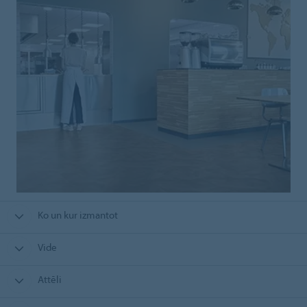
Ko un kur izmantot
Vide
Attēli