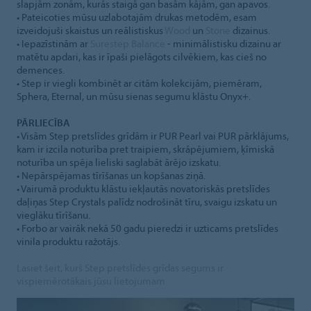
slapjām zonām, kurās staigā gan basām kājām, gan apavos.
• Pateicoties mūsu uzlabotajām drukas metodēm, esam
izveidojuši skaistus un reālistiskus
Wood
un
Stone
dizainus.
• Iepazīstinām ar
Surestep Balance
- minimālistisku dizainu ar
matētu apdari, kas ir īpaši pielāgots cilvēkiem, kas cieš no
demences.
• Step ir viegli kombinēt ar citām kolekcijām, piemēram,
Sphera, Eternal, un mūsu sienas segumu klāstu Onyx+.
PĀRLIECĪBA
• Visām Step pretslīdes grīdām ir PUR Pearl vai PUR pārklājums,
kam ir izcila noturība pret traipiem, skrāpējumiem, ķīmiskā
noturība un spēja lieliski saglabāt ārējo izskatu.
• Nepārspējamas tīrīšanas un kopšanas ziņā.
• Vairumā produktu klāstu iekļautās novatoriskās pretslīdes
daļiņas Step Crystals palīdz nodrošināt tīru, svaigu izskatu un
vieglāku tīrīšanu.
• Forbo ar vairāk nekā 50 gadu pieredzi ir uzticams pretslīdes
vinila produktu ražotājs.
Lasiet šeit, kurš Step pretslīdes grīdas segums ir
vispiemērotākais jūsu lietojumam