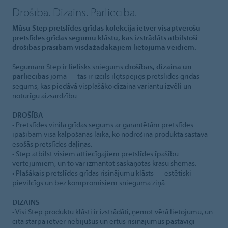
Drošība. Dizains. Pārliecība.
Mūsu Step pretslīdes grīdas kolekcija ietver visaptverošu
pretslīdes grīdas segumu klāstu, kas izstrādāts atbilstoši
drošības prasībām visdažādākajiem lietojuma veidiem.
Segumam Step ir lielisks sniegums
drošības, dizaina un
pārliecības
jomā — tas ir izcils ilgtspējīgs pretslīdes grīdas
segums, kas piedāvā visplašāko dizaina variantu izvēli un
noturīgu aizsardzību.
DROŠĪBA
• Pretslīdes vinila grīdas segums ar garantētām pretslīdes
īpašībām visā kalpošanas laikā, ko nodrošina produkta sastāvā
esošās pretslīdes daļiņas.
• Step atbilst visiem attiecīgajiem pretslīdes īpašību
vērtējumiem, un to var izmantot saskaņotās krāsu shēmās.
• Plašākais pretslīdes grīdas risinājumu klāsts — estētiski
pievilcīgs un bez kompromisiem snieguma ziņā.
DIZAINS
• Visi Step produktu klāsti ir izstrādāti, ņemot vērā lietojumu, un
cita starpā ietver nebijušus un ērtus risinājumus pastāvīgi