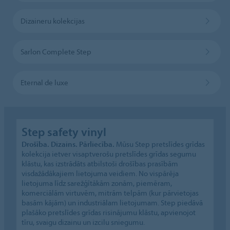
Dizaineru kolekcijas
Sarlon Complete Step
Eternal de luxe
Step safety vinyl
Drošība. Dizains. Pārliecība.
Mūsu Step pretslīdes grīdas
kolekcija ietver visaptverošu pretslīdes grīdas segumu
klāstu, kas izstrādāts atbilstoši drošības prasībām
visdažādākajiem lietojuma veidiem. No vispārēja
lietojuma līdz sarežģītākām zonām, piemēram,
komerciālām virtuvēm, mitrām telpām (kur pārvietojas
basām kājām) un industriālam lietojumam. Step piedāvā
plašāko pretslīdes grīdas risinājumu klāstu, apvienojot
tīru, svaigu dizainu un izcilu sniegumu.