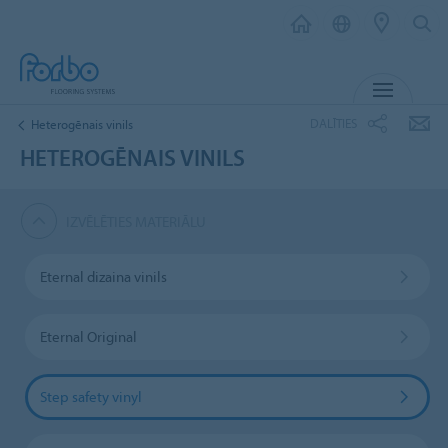
IZVĒL
DALĪTIES
Heterogēnais vinils
HETEROGĒNAIS VINILS
IZVĒLĒTIES MATERIĀLU
Eternal dizaina vinils
Eternal Original
Step safety vinyl