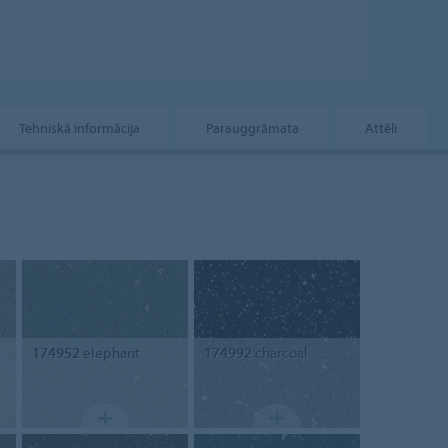
Tehniskā informācija
Parauggrāmata
Attēli
174952
elephant
174992
charcoal