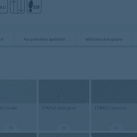
ot
Par pretslīdes īpašībām
Ieklāšana & Kopšana
32
smoke
174752
slate grey
174922
concrete