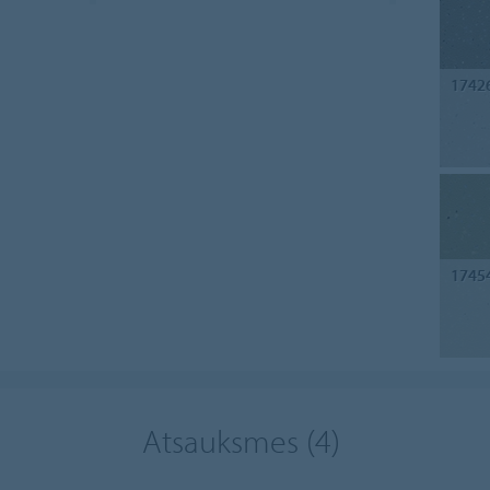
1742
1745
Atsauksmes
(4)