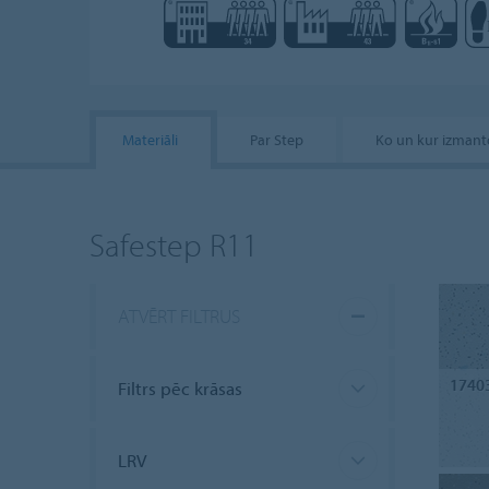
Materiāli
Par Step
Ko un kur izmant
Safestep R11
ATVĒRT FILTRUS
1740
Filtrs pēc krāsas
LRV