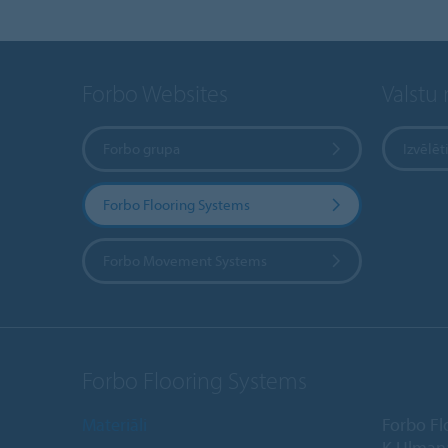
Forbo Websites
Valstu
Forbo grupa
Izvēlēt
Forbo Flooring Systems
Forbo Movement Systems
Forbo Flooring Systems
Materiāli
Forbo Fl
K.Ulmaņ