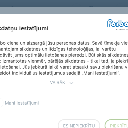
FORBO FLOORING SYSTEMS
LATVIA
IEDVESMA &
kdatņu iestatījumi
RIĀLI
SEGMENTI
ILGTSPĒJĪBA
LEJ
ATSAUKSMES
bo ciena un aizsargā jūsu personas datus. Savā tīmekļa vie
nyl
Safestep R11
antojam sīkdatnes un līdzīgas tehnoloģijas, lai varētu
dāvāt jums optimālu lietošanas pieredzi. Būtiskās sīkdatne
k izmantotas vienmēr, pārējās sīkdatnes – tikai tad, ja piekr
lietošanai. Jūs jebkurā laikā varat atsaukt savu piekrišanu v
eidot individuālus iestatījumus sadaļā „Mani iestatījumi”.
VAIRĀK
paslīdēšanas risku zonās,
ram, profesionālās virtuvēs,
Mani iestatījumi
ieejams 11 krāsās ar
 un melno toņu sajaukumu.
ep R12
klāstu, kas ir izstrādāts
ES NEPIEKRĪTU
PIEKRĪT