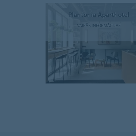
Plantonia Aparthotel
VAIRĀK INFORMĀCIJAS