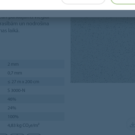
arl pārklājums vieglai
s prasībām un nodrošina
as laikā.
2 mm
0,7 mm
≤ 27 m x 200 cm
S 3000-N
46%
24%
100%
4,83 kg CO₂e/m²