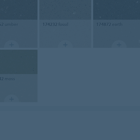
62
umber
174232
fossil
174872
earth
42
moss