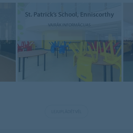
St. Patrick’s School, Enniscorthy
VAIRĀK INFORMĀCIJAS
LEJUPLĀDĒT VĒL