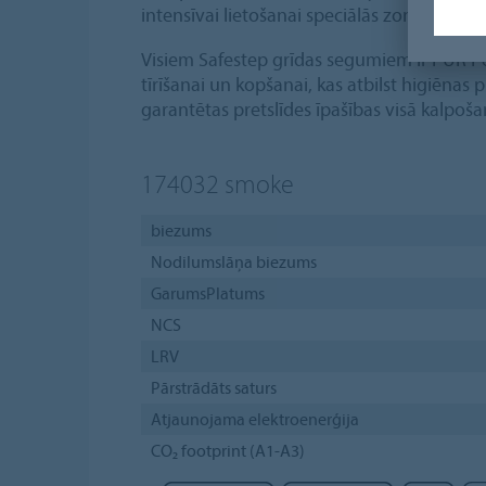
intensīvai lietošanai speciālās zonās.
Visiem Safestep grīdas segumiem ir PUR Pe
tīrīšanai un kopšanai, kas atbilst higiēna
garantētas pretslīdes īpašības visā kalpošan
174032
smoke
biezums
Nodilumslāņa biezums
GarumsPlatums
NCS
LRV
Pārstrādāts saturs
Atjaunojama elektroenerģija
CO₂ footprint (A1-A3)