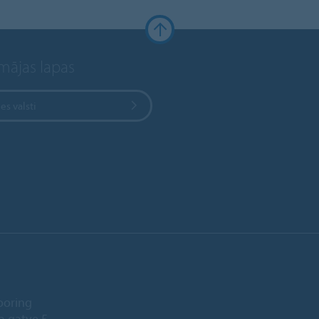
 mājas lapas
ies valsti
ooring
a gatve 5