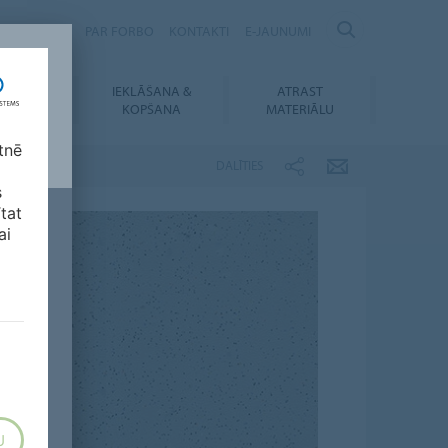
Ilgtspējība
PAR FORBO
KONTAKTI
E-JAUNUMI
IEKLĀŠANA &
ATRAST
UPIELĀDES
KOPŠANA
MATERIĀLU
tnē
DALĪTIES
s
ītat
ai
U