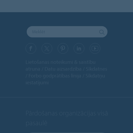
Lietošanas noteikumi & saistību
atruna
Datu aizsardzība
Sīkdatnes
Forbo godprātības līnija
Sīkdatņu
iestatījumi
Pārdošanas organizācijas visā
pasaulē