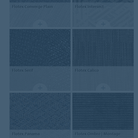
Flotex
Converge Plain
Flotex
Intersect
Flotex
Serif
Flotex
Calico
Flotex
Panama
Flotex
Ombré | Montage