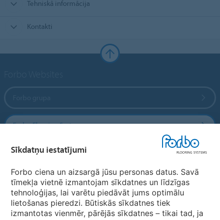
Tehniskā informācija
Kontakti
Forbo Websites
Forbo grupa
Forbo Flooring Systems
Sīkdatņu iestatījumi
Forbo Movement Systems
Forbo ciena un aizsargā jūsu personas datus. Savā
tīmekļa vietnē izmantojam sīkdatnes un līdzīgas
tehnoloģijas, lai varētu piedāvāt jums optimālu
Valstu mājas lapas
lietošanas pieredzi. Būtiskās sīkdatnes tiek
izmantotas vienmēr, pārējās sīkdatnes – tikai tad, ja