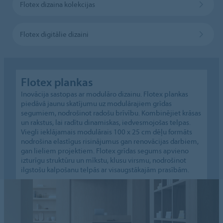
Flotex dizaina kolekcijas
Flotex digitālie dizaini
Flotex plankas
Inovācija sastopas ar modulāro dizainu. Flotex plankas
piedāvā jaunu skatījumu uz modulārajiem grīdas
segumiem, nodrošinot radošu brīvību. Kombinējiet krāsas
un rakstus, lai radītu dinamiskas, iedvesmojošas telpas.
Viegli ieklājamais modulārais 100 x 25 cm dēļu formāts
nodrošina elastīgus risinājumus gan renovācijas darbiem,
gan lieliem projektiem. Flotex grīdas segums apvieno
izturīgu struktūru un mīkstu, klusu virsmu, nodrošinot
ilgstošu kalpošanu telpās ar visaugstākajām prasībām.