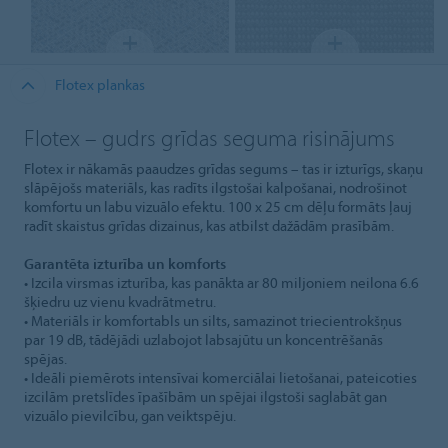
Flotex plankas
Flotex – gudrs grīdas seguma risinājums
Flotex ir nākamās paaudzes grīdas segums – tas ir izturīgs, skaņu
slāpējošs materiāls, kas radīts ilgstošai kalpošanai, nodrošinot
komfortu un labu vizuālo efektu. 100 x 25 cm dēļu formāts ļauj
radīt skaistus grīdas dizainus, kas atbilst dažādām prasībām.
Garantēta izturība un komforts
• Izcila virsmas izturība, kas panākta ar 80 miljoniem neilona 6.6
šķiedru uz vienu kvadrātmetru.
• Materiāls ir komfortabls un silts, samazinot triecientrokšņus
par 19 dB, tādējādi uzlabojot labsajūtu un koncentrēšanās
spējas.
• Ideāli piemērots intensīvai komerciālai lietošanai, pateicoties
izcilām pretslīdes īpašībām un spējai ilgstoši saglabāt gan
vizuālo pievilcību, gan veiktspēju.