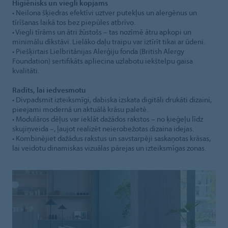
Higiēnisks un viegli kopjams
• Neilona šķiedras efektīvi uztver putekļus un alergēnus un
tīrīšanas laikā tos bez piepūles atbrīvo.
• Viegli tīrāms un ātri žūstošs – tas nozīmē ātru apkopi un
minimālu dīkstāvi. Lielāko daļu traipu var iztīrīt tikai ar ūdeni.
• Piešķirtais Lielbritānijas Alerģiju fonda (British Alergy
Foundation) sertifikāts apliecina uzlabotu iekštelpu gaisa
kvalitāti.
Radīts, lai iedvesmotu
• Divpadsmit izteiksmīgi, dabiska izskata digitāli drukāti dizaini,
pieejami modernā un aktuālā krāsu paletē.
• Modulāros dēļus var ieklāt dažādos rakstos – no ķieģeļu līdz
skujiņveida –, ļaujot realizēt neierobežotas dizaina idejas.
• Kombinējiet dažādus rakstus un savstarpēji saskaņotas krāsas,
lai veidotu dinamiskas vizuālas pārejas un izteiksmīgas zonas.