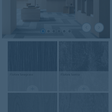
Flotex
Seagrass
Flotex
Sierra