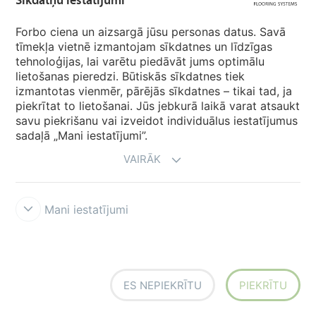
Forbo Movement Systems
Forbo ciena un aizsargā jūsu personas datus. Savā
tīmekļa vietnē izmantojam sīkdatnes un līdzīgas
tehnoloģijas, lai varētu piedāvāt jums optimālu
Valstu mājas lapas
lietošanas pieredzi. Būtiskās sīkdatnes tiek
izmantotas vienmēr, pārējās sīkdatnes – tikai tad, ja
Izvēlēties valsti
piekrītat to lietošanai. Jūs jebkurā laikā varat atsaukt
savu piekrišanu vai izveidot individuālus iestatījumus
sadaļā „Mani iestatījumi”.
VAIRĀK
Mani iestatījumi
Lietošanas noteikumi & saistību atruna
Datu aizsardzība
Sīkdatnes
Forbo godprātības līnija
Sīkdatņu iestatījumi
ES NEPIEKRĪTU
PIEKRĪTU
creating better environments