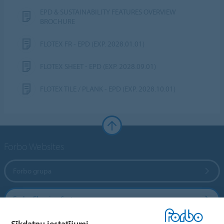
EPD & SUSTAINABILITY FEATURES OVERVIEW
BROCHURE
FLOTEX FR - EPD (EXP. 2028.01.01)
FLOTEX SHEET - EPD (EXP. 2028.09.01)
FLOTEX TILE / PLANK - EPD (EXP. 2028.10.01)
Forbo Websites
Forbo grupa
Forbo Flooring Systems
Sīkdatņu iestatījumi