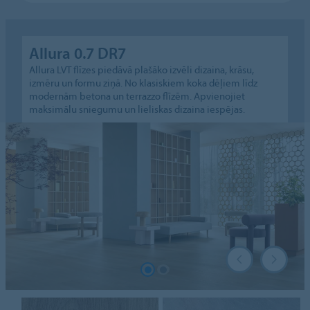
Allura 0.7 DR7
Allura LVT flīzes piedāvā plašāko izvēli dizaina, krāsu,
izmēru un formu ziņā. No klasiskiem koka dēļiem līdz
modernām betona un terrazzo flīzēm. Apvienojiet
maksimālu sniegumu un lieliskas dizaina iespējas.