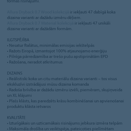
formas risinājumi.
Allura Dryback 0.7 Wood kolekcijā
ir iekļauti 47 dabīgā koka
dizaina varianti ar dažādu izmēru dēļiem.
Allura Dryback 0.7 Material kolekcijā
ir iekļauti 47 unikāli
dizaina varianti ar dažādām formām.
ILGTSPĒJĪBA
• Nesatur ftalātus, minimālas emisijas iekštelpās
• Ražots Eiropā, izmantojot 100% atjaunojamo enerģiju
• Pilnīga pārredzamība ar trešo pušu apstiprinātām EPD
• Ražošana, neradot atkritumus
DIZAINS
• Reālistiski koka un citu materiālu dizaina varianti – tos visus
ekskluzīvi izstrādājusi mūsu dizaina komanda
• Radoša brīvība ar dažādu izmēru izvēli, piemēram, skujiņveida
un XL klājumi
• Plašs klāsts, kas paredzēts krāsu kombinēšanai un apvienošanai
produktu klāsta ietvaros
KVALITĀTE
• Izturīgākais un uzticamākais risinājums jebkura izmēra telpām
• Maksimāla drošība un veiktspēja, pateicoties pielīmētam