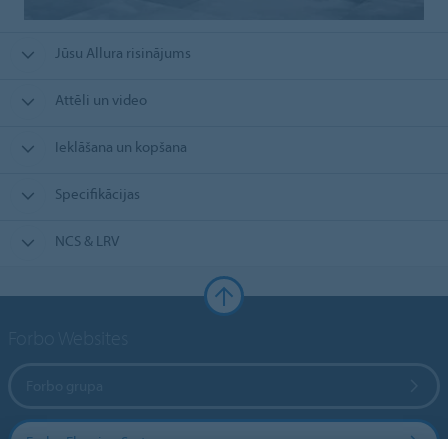
Jūsu Allura risinājums
Attēli un video
Ieklāšana un kopšana
Specifikācijas
NCS & LRV
Forbo Websites
Forbo grupa
Forbo Flooring Systems