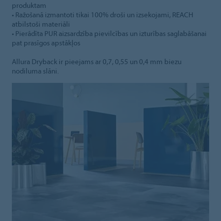
produktam
• Ražošanā izmantoti tikai 100% droši un izsekojami, REACH
atbilstoši materiāli
• Pierādīta PUR aizsardzība pievilcības un izturības saglabāšanai
pat prasīgos apstākļos
Allura Dryback ir pieejams ar 0,7, 0,55 un 0,4 mm biezu
nodiluma slāni.