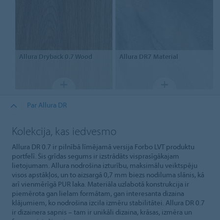
Allura Dryback 0.7 Wood
Allura DR7 Material
Par Allura DR
Kolekcija, kas iedvesmo
Allura DR 0.7 ir pilnībā līmējamā versija Forbo LVT produktu
portfelī. Šis grīdas segums ir izstrādāts visprasīgākajam
lietojumam. Allura nodrošina izturību, maksimālu veiktspēju
visos apstākļos, un to aizsargā 0,7 mm biezs nodiluma slānis, kā
arī vienmērīgā PUR laka. Materiāla uzlabotā konstrukcija ir
piemērota gan lielam formātam, gan interesanta dizaina
klājumiem, ko nodrošina izcila izmēru stabilitātei. Allura DR 0.7
ir dizainera sapnis – tam ir unikāli dizaina, krāsas, izmēra un