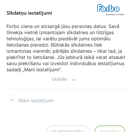
Sīkdatņu iestatījumi
Forbo Movement Systems
Forbo ciena un aizsargā jūsu personas datus. Savā
tīmekļa vietnē izmantojam sīkdatnes un līdzīgas
tehnoloģijas, lai varētu piedāvāt jums optimālu
Valstu mājas lapas
lietošanas pieredzi. Būtiskās sīkdatnes tiek
izmantotas vienmēr, pārējās sīkdatnes – tikai tad, ja
Izvēlēties valsti
piekrītat to lietošanai. Jūs jebkurā laikā varat atsaukt
savu piekrišanu vai izveidot individuālus iestatījumus
sadaļā „Mani iestatījumi”.
VAIRĀK
Mani iestatījumi
Lietošanas noteikumi & saistību atruna
Datu aizsardzība
Sīkdatnes
Forbo godprātības līnija
Sīkdatņu iestatījumi