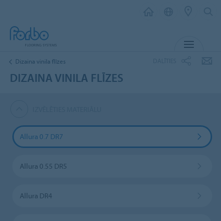
IZVĒL
DALĪTIES
Dizaina vinila flīzes
DIZAINA VINILA FLĪZES
IZVĒLĒTIES MATERIĀLU
Allura 0.7 DR7
Allura 0.55 DR5
Allura DR4