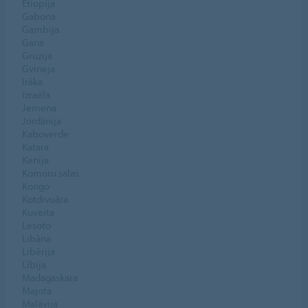
Etiopija
Gabona
Gambija
Gana
Gruzija
Gvineja
Irāka
Izraēla
Jemena
Jordānija
Kaboverde
Katara
Kenija
Komoru salas
Kongo
Kotdivuāra
Kuveita
Lesoto
Libāna
Libērija
Lībija
Madagaskara
Majota
Malāvija