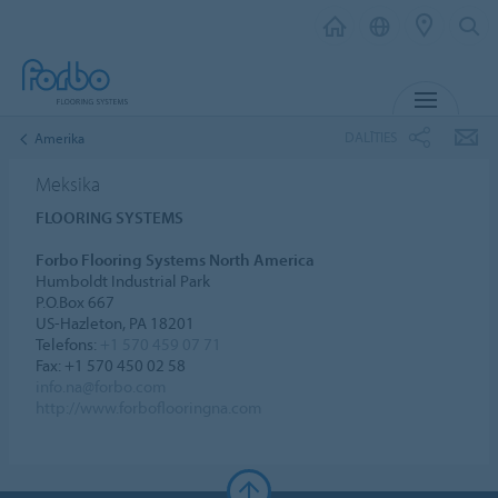
IZVĒL
DALĪTIES
Amerika
Meksika
FLOORING SYSTEMS
Forbo Flooring Systems North America
Humboldt Industrial Park
P.O.Box 667
US-Hazleton, PA 18201
Telefons:
+1 570 459 07 71
Fax: +1 570 450 02 58
info.na@forbo.com
http://www.forboflooringna.com