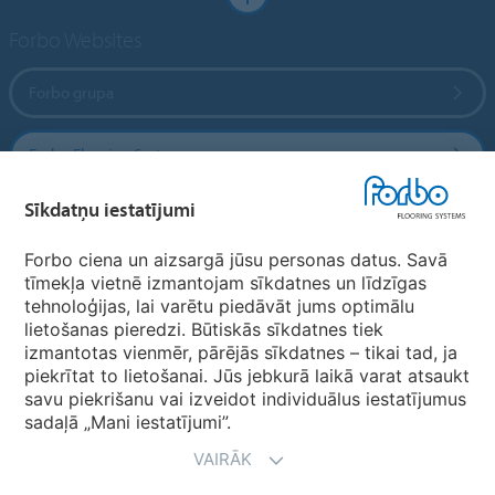
Forbo Websites
Forbo grupa
Forbo Flooring Systems
Sīkdatņu iestatījumi
Forbo Movement Systems
Forbo ciena un aizsargā jūsu personas datus. Savā
tīmekļa vietnē izmantojam sīkdatnes un līdzīgas
tehnoloģijas, lai varētu piedāvāt jums optimālu
Valstu mājas lapas
lietošanas pieredzi. Būtiskās sīkdatnes tiek
izmantotas vienmēr, pārējās sīkdatnes – tikai tad, ja
Izvēlēties valsti
piekrītat to lietošanai. Jūs jebkurā laikā varat atsaukt
savu piekrišanu vai izveidot individuālus iestatījumus
sadaļā „Mani iestatījumi”.
VAIRĀK