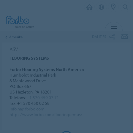
IZVĒL
DALĪTIES
Amerika
ASV
FLOORING SYSTEMS
Forbo Flooring Systems North America
Humboldt Industrial Park
8 Maplewood Drive
P.O. Box 667
US-Hazleton, PA 18201
Telefons:
+1 570 459 07 71
Fax: +1 570 450 02 58
info.na@forbo.com
https://www.forbo.com/flooring/en-us/