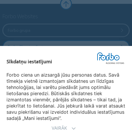
Forbo Websites
Forbo grupa
Forbo Flooring Systems
Sīkdatņu iestatījumi
Forbo Movement Systems
Forbo ciena un aizsargā jūsu personas datus. Savā
tīmekļa vietnē izmantojam sīkdatnes un līdzīgas
tehnoloģijas, lai varētu piedāvāt jums optimālu
Valstu mājas lapas
lietošanas pieredzi. Būtiskās sīkdatnes tiek
izmantotas vienmēr, pārējās sīkdatnes – tikai tad, ja
Izvēlēties valsti
piekrītat to lietošanai. Jūs jebkurā laikā varat atsaukt
savu piekrišanu vai izveidot individuālus iestatījumus
sadaļā „Mani iestatījumi”.
VAIRĀK