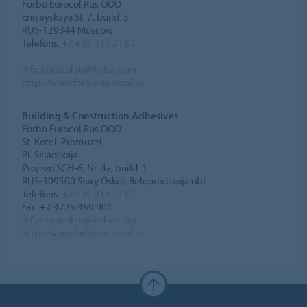
Forbo Eurocol Rus OOO
Eniseyskaya St. 7, build. 3
RUS-129344 Moscow
Telefons:
+7 495 215 21 01
info.eurocol.ru@forbo.com
http://www.forbo-eurocol.ru
Building & Construction Adhesives
Forbo Eurocol Rus OOO
St. Kotel, Promuzel
Pl. Skladskaja
Projezd SCH-6, Nr. 4a, build. 1
RUS-309500 Stary Oskol, Belgorodskaja obl.
Telefons:
+7 495 215 21 01
Fax: +7 4725 469 901
info.eurocol.ru@forbo.com
http://www.forbo-eurocol.ru