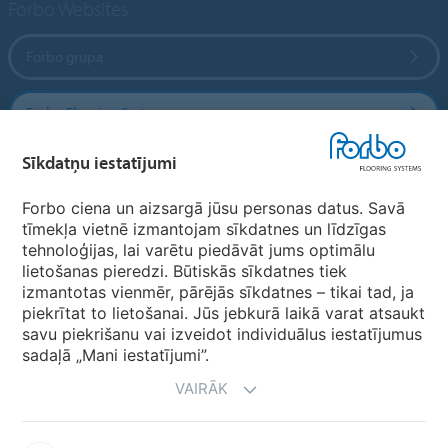
Forbo Websites
Forbo grupa
Forbo Flooring Systems
Sīkdatņu iestatījumi
Forbo Movement Systems
Forbo ciena un aizsargā jūsu personas datus. Savā
tīmekļa vietnē izmantojam sīkdatnes un līdzīgas
tehnoloģijas, lai varētu piedāvāt jums optimālu
Valstu mājas lapas
lietošanas pieredzi. Būtiskās sīkdatnes tiek
izmantotas vienmēr, pārējās sīkdatnes – tikai tad, ja
Izvēlēties valsti
piekrītat to lietošanai. Jūs jebkurā laikā varat atsaukt
savu piekrišanu vai izveidot individuālus iestatījumus
sadaļā „Mani iestatījumi”.
VAIRĀK