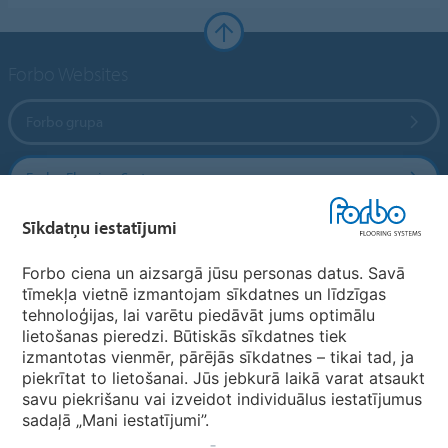
Forbo Websites
Forbo grupa
Forbo Flooring Systems
Sīkdatņu iestatījumi
Forbo Movement Systems
Forbo ciena un aizsargā jūsu personas datus. Savā
tīmekļa vietnē izmantojam sīkdatnes un līdzīgas
tehnoloģijas, lai varētu piedāvāt jums optimālu
Valstu mājas lapas
lietošanas pieredzi. Būtiskās sīkdatnes tiek
izmantotas vienmēr, pārējās sīkdatnes – tikai tad, ja
Izvēlēties valsti
piekrītat to lietošanai. Jūs jebkurā laikā varat atsaukt
savu piekrišanu vai izveidot individuālus iestatījumus
sadaļā „Mani iestatījumi”.