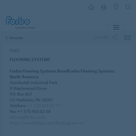
IZVĒL
DALĪTIES
Amerika
Haiti
FLOORING SYSTEMS
Forbo Flooring Systems BrasilForbo Flooring Systems
North America
Humboldt Industrial Park
8 Maplewood Drive
P.O. Box 667
US-Hazleton, PA 18201
Telefons:
+1 570 459 07 71
Fax: +1 570 450 02 58
info.na@forbo.com
https://www.forbo.com/flooring/en-us/