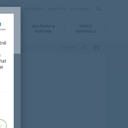
Ilgtspējība
PAR FORBO
KONTAKTI
E-JAUNUMI
IEKLĀŠANA &
ATRAST
UPIELĀDES
KOPŠANA
MATERIĀLU
tnē
DALĪTIES
s
ītat
ai
U