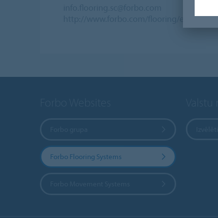
info.flooring.sc@forbo.com
http://www.forbo.com/flooring/en-aa/
Forbo Websites
Valstu
Forbo grupa
Izvēlēt
Forbo Flooring Systems
Forbo Movement Systems