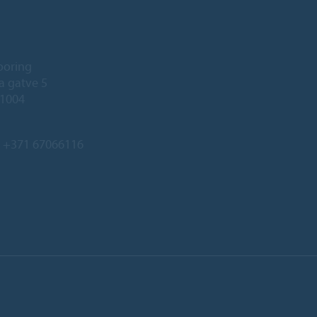
ooring
a gatve 5
-1004
:
+371 67066116