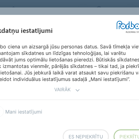
FORBO FLOORING SYSTEMS
LATVIA
IEDVESMA &
kdatņu iestatījumi
RIĀLI
SEGMENTI
ILGTSPĒJĪBA
LEJ
ATSAUKSMES
bo ciena un aizsargā jūsu personas datus. Savā tīmekļa vie
antojam sīkdatnes un līdzīgas tehnoloģijas, lai varētu
dāvāt jums optimālu lietošanas pieredzi. Būtiskās sīkdatne
k izmantotas vienmēr, pārējās sīkdatnes – tikai tad, ja piekr
lietošanai. Jūs jebkurā laikā varat atsaukt savu piekrišanu v
eidot individuālus iestatījumus sadaļā „Mani iestatījumi”.
VAIRĀK
Mani iestatījumi
ES NEPIEKRĪTU
PIEKRĪT