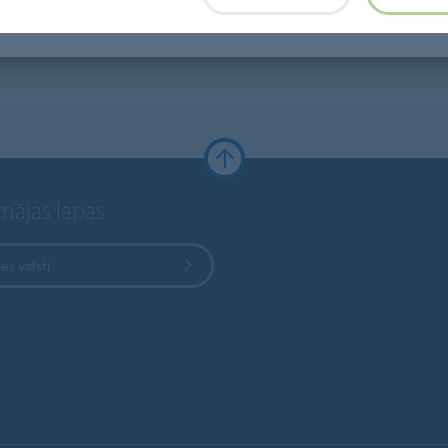
 mājas lapas
ies valsti