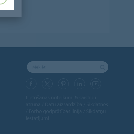
Lietošanas noteikumi & saistību
atruna
Datu aizsardzība
Sīkdatnes
Forbo godprātības līnija
Sīkdatņu
iestatījumi