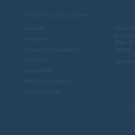
Forbo Flooring Systems
Materiāli
Forbo Fl
K.Ulmaņ
Segmenti
Rīga, LV
Latvija
Iedvesma & Atsauksmes
Ilgtspējība
Telefons
Lejupielādes
Ieklāšana & Kopšana
Atrast materiālu