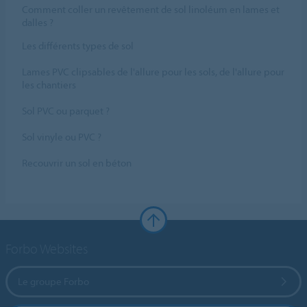
Comment coller un revêtement de sol linoléum en lames et
dalles ?
Les différents types de sol
Lames PVC clipsables de l'allure pour les sols, de l'allure pour
les chantiers
Sol PVC ou parquet ?
Sol vinyle ou PVC ?
Recouvrir un sol en béton
Forbo Websites
Le groupe Forbo