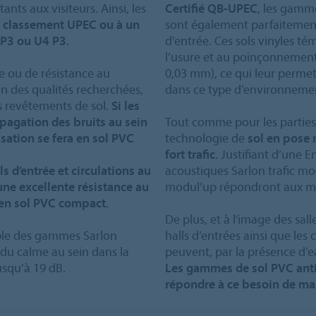
ants aux visiteurs. Ainsi, les
Certifié QB-UPEC
, les gamm
n
classement UPEC ou à un
sont également parfaitement 
 P3 ou U4 P3
.
d’entrée. Ces sols vinyles té
l’usure et au poinçonneme
e ou de résistance au
0,03 mm), ce qui leur permet
n des qualités recherchées,
dans ce type d’environneme
es revêtements de sol.
Si les
pagation des bruits au sein
Tout comme pour les parties 
isation se fera en sol PVC
technologie de
sol en pose 
fort trafic
. Justifiant d’une 
s d’entrée et circulations au
acoustiques Sarlon trafic m
une excellente résistance au
modul’up répondront aux mêm
 en sol PVC compact
.
De plus, et à l’image des sall
ble des gammes Sarlon
halls d’entrées ainsi que le
 du calme au sein dans la
peuvent, par la présence d’ea
usqu’à 19 dB.
Les gammes de sol PVC ant
répondre à ce besoin de man