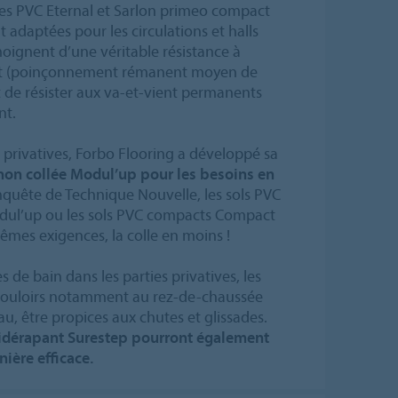
es PVC Eternal et Sarlon primeo compact
adaptées pour les circulations et halls
moignent d’une véritable résistance à
nt (poinçonnement rémanent moyen de
 de résister aux va-et-vient permanents
nt.
privatives, Forbo Flooring a développé sa
non collée Modul’up pour les besoins en
Enquête de Technique Nouvelle, les sols PVC
odul’up ou les sols PVC compacts Compact
es exigences, la colle en moins !
es de bain dans les parties privatives, les
s couloirs notamment au rez-de-chaussée
u, être propices aux chutes et glissades.
idérapant Surestep pourront également
ière efficace.