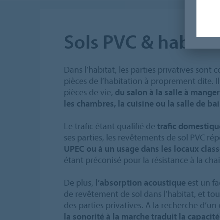
Sols PVC & habitat 
Dans l’habitat, les parties privatives sont 
pièces de l’habitation à proprement dite. Il
pièces de vie,
du salon à la salle à manger
les chambres, la cuisine ou la salle de ba
Le trafic étant qualifié de
trafic domestique
ses parties, les revêtements de sol PVC r
UPEC ou à un usage dans les locaux clas
étant préconisé pour la résistance à la chai
De plus,
l’absorption acoustique
est un fa
de revêtement de sol dans l’habitat, et tou
des parties privatives. A la recherche d’un
la sonorité à la marche traduit la capacit