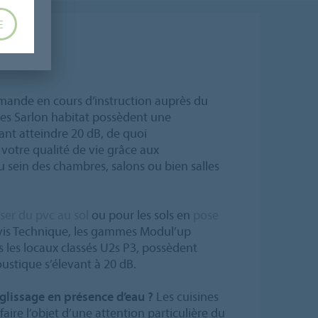
E
ande en cours d’instruction auprès du
es Sarlon habitat possèdent une
nt atteindre 20 dB, de quoi
votre qualité de vie grâce aux
u sein des chambres, salons ou bien salles
ser du pvc au sol
ou pour les sols en
pose
vis Technique, les gammes Modul’up
s les locaux classés U2s P3, possèdent
ustique s’élevant à 20 dB.
 glissage en présence d’eau ?
Les cuisines
faire l’objet d’une attention particulière du