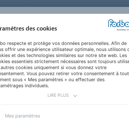
FRANCE
A PROPOS DE NOUS
TRAVAILLER CHEZ FORBO
PR
BLOG &
ramètres des cookies
ENTS
ENVIRONNEMENT
FAQ
AIDE
REALISATIONS
bo respecte et protège vos données personnelles. Afin de
C & vinyles dans l’habitat
s offrir une expérience utilisateur optimale, nous utilisons 
NYLES DANS L’HABITAT
kies et des technologies similaires sur notre site web. Les
kies essentiels strictement nécessaires sont toujours utilis
 autres cookies uniquement si vous donnez votre
sentement. Vous pouvez retirer votre consentement à tout
un revêtement de sol adapté à l’ensemble des besoins.
ment sous « Mes paramètres » ou effectuer des
nt parfaitement pour une application dans l’habitat, du
amétrages individuels.
ouloirs et la salle à manger
.
lors de la sélection d’un revêtement de sol,
LIRE PLUS
, mais surtout l’efficacité acoustique, la résistance au
chaise à roulettes, voire même aux taches), il est
 de type de local défini par
le classement UPEC
. On
Mes paramètres
es communes
.