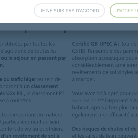
JE NE SUIS PAS D'ACCORD
J’ACCEPT
: les parties privatives
constituées par toutes les
Certifié QB-UPEC.A+
(ou dem
 s’agit donc de toutes les
CSTB), l’ensemble des gamm
 ou le séjour, en passant par
absorption acoustique pouva
in
.
considérablement améliorer 
revêtements de sol vinyles a
 ou trafic léger
au sein de
à manger.
épondront à un
classement
sés U2s P3
; le classement P3
Vous avez déjà opté pour
po
se à roulettes.
non collée
?** Disposant d’A
habitat, aptes à l’emploi dan
cteur important en matière
également une efficacité aco
t particulièrement au sein
 confort de vie au quotidien,
Des risques de chutes et de
é d’un revêtement de sol à
et les salles de bain peuvent 