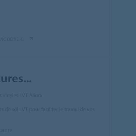
NC DÉDIÉ ICI
ures...
s vinyles LVT
Allura
de sol LVT pour faciliter le travail de vos
mbante