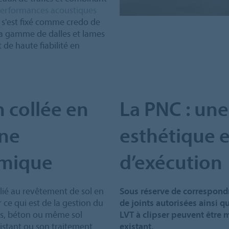
erformances acoustiques
 s'est fixé comme credo de
sa gamme de dalles et lames
 de haute fiabilité en
n collée en
La PNC : une
une
esthétique e
omique
d’exécution
lié au revêtement de sol en
Sous réserve de correspondr
ce qui est de la gestion du
de joints autorisées ainsi q
is, béton ou même sol
LVT à clipser peuvent être m
xistant ou son traitement
existant.