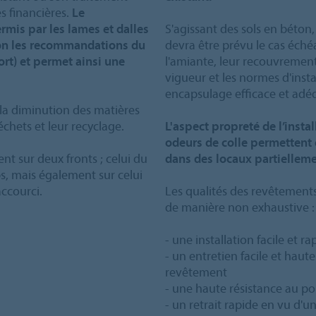
s financières.
Le
mis par les lames et dalles
S'agissant des sols en béton
selon les recommandations du
devra être prévu le cas éché
ort) et permet ainsi une
l'amiante, leur recouvrement
vigueur et les normes d'instal
encapsulage efficace et adé
la diminution des matières
échets et leur recyclage.
L'aspect propreté de l’insta
odeurs de colle permettent
ent sur deux fronts ; celui du
dans des locaux partiellem
s, mais également sur celui
ccourci.
Les qualités des revêtements 
de manière non exhaustive :
- une installation facile et ra
- un entretien facile et hau
revêtement
- une haute résistance au 
- un retrait rapide en vu d'u