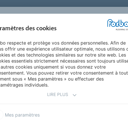
FRANCE
A PROPOS DE NOUS
TRAVAILLER CHEZ FORBO
PR
BLOG &
ramètres des cookies
ENTS
ENVIRONNEMENT
FAQ
AIDE
REALISATIONS
bo respecte et protège vos données personnelles. Afin de
La pose de LVT clipsable en rénovation
s offrir une expérience utilisateur optimale, nous utilisons 
VT : UN REVÊTEMENT
kies et des technologies similaires sur notre site web. Les
kies essentiels strictement nécessaires sont toujours utilis
ANTAGES QUI GAGNE
 autres cookies uniquement si vous donnez votre
sentement. Vous pouvez retirer votre consentement à tout
ment sous « Mes paramètres » ou effectuer des
amétrages individuels.
LIRE PLUS
ents de sol PVC est toujours privilégiée en version à
 depuis de nombreuses années vers les
poses dites
lier pour les dalles et lames LVT.
Résultat de la
Mes paramètres
ernières tendances en matière de décors, le
rsion à clipser, une référence et la réponse à de