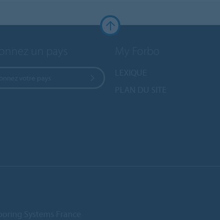
ionnez un pays
My Forbo
LEXIQUE
ionnez votre pays
PLAN DU SITE
ooring Systems France