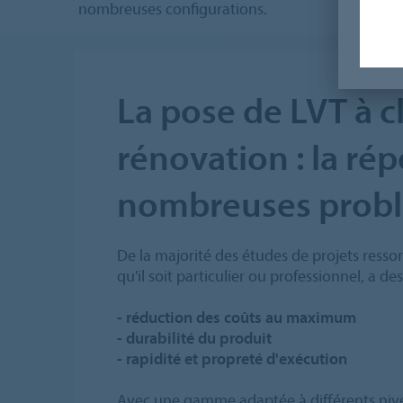
nombreuses configurations.
La pose de LVT à c
rénovation : la ré
nombreuses prob
De la majorité des études de projets ressort
qu'il soit particulier ou professionnel, a de
- réduction des coûts au maximum
- durabilité du produit
- rapidité et propreté d'exécution
Avec une gamme adaptée à différents nive