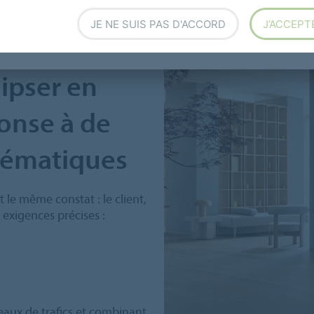
JE NE SUIS PAS D'ACCORD
J’ACCEPT
lipser en
ponse à de
lématiques
 le même constat : le client,
s exigences précises :
aux de trafics et combinant