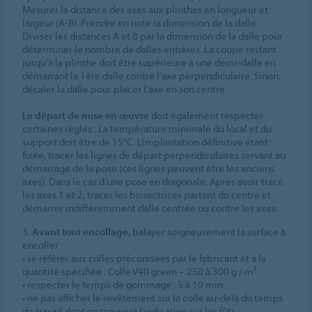
Mesurer la distance des axes aux plinthes en longueur et
largeur (A-B). Prendre en note la dimension de la dalle.
Diviser les distances A et B par la dimension de la dalle pour
déterminer le nombre de dalles entières. La coupe restant
jusqu’à la plinthe doit être supérieure à une demi-dalle en
démarrant la 1ère dalle contre l’axe perpendiculaire. Sinon,
décaler la dalle pour placer l’axe en son centre.
Le départ de mise en œuvre
doit également respecter
certaines règles : La température minimale du local et du
support doit être de 15°C. L’implantation définitive étant
fixée, tracer les lignes de départ perpendiculaires servant au
démarrage de la pose (ces lignes peuvent être les anciens
axes). Dans le cas d’une pose en diagonale, Après avoir tracé
les axes 1 et 2, tracer les bissectrices partant du centre et
démarrer indifféremment dalle centrée ou contre les axes.
3.
Avant tout encollage
, balayer soigneusement la surface à
encoller :
• se référer aux colles préconisées par le fabricant et à la
quantité spécifiée : Colle V40 green – 250 à 300 g / m²
• respecter le temps de gommage : 5 à 10 min
• ne pas afficher le revêtement sur la colle au-delà du temps
de travail dont on trouvera l’indication sur les fûts.