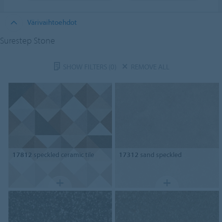
Värivaihtoehdot
Surestep Stone
SHOW FILTERS
(0)
REMOVE ALL
17812
speckled ceramic tile
17312
sand speckled