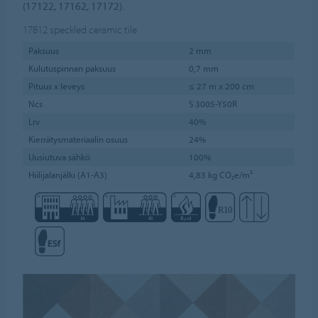
(17122, 17162, 17172).
17812
speckled ceramic tile
Paksuus
2 mm
Kulutuspinnan paksuus
0,7 mm
Pituus x leveys
≤ 27 m x 200 cm
Ncs
S 3005-Y50R
Lrv
40%
Kierrätysmateriaalin osuus
24%
Uusiutuva sähkö
100%
Hiilijalanjälki (A1-A3)
4,83 kg CO₂e/m²