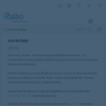
MENU
SHARE
Step-turvalattia
surestep
stone
Surestep Stone -mallisto tarjoaa yhdistelmän kivi-, ja
mineraalikuoseja, jotka lisäävät syvyyttä ja hienostuneisuutta
lattiasuunnitteluun.
Uutta mallistossa on pilkullinen kuosi, jossa on hienovaraista
pienten pilkkujen liikettä. Kaksi uutta speckled tile -kuosia
ovat ihanteellisia esim. taukotiloihin.
Lämpimät kivikuosit sopivat täydellisesti yhdistettäväks
Surestep Wood
-malliston kanssa.
Kolmea Stone-kuosia on saatavana myös
Fast Fit
-versiona