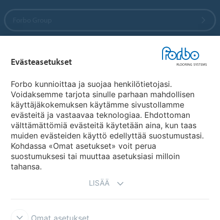
Forbo Group
Forbo Flooring Systems
Evästeasetukset
Forbo Movement Systems
Forbo kunnioittaa ja suojaa henkilötietojasi.
Voidaksemme tarjota sinulle parhaan mahdollisen
käyttäjäkokemuksen käytämme sivustollamme
evästeitä ja vastaavaa teknologiaa. Ehdottoman
Maakohtaiset sivut
välttämättömiä evästeitä käytetään aina, kun taas
muiden evästeiden käyttö edellyttää suostumustasi.
Valitse maa
Kohdassa «Omat asetukset» voit perua
suostumuksesi tai muuttaa asetuksiasi milloin
tahansa.
LISÄÄ
Omat asetukset