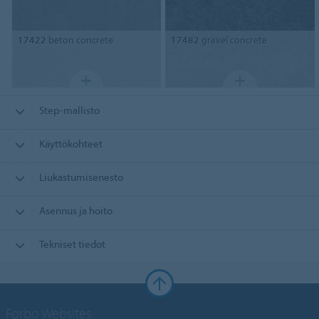
17422
beton concrete
17482
gravel concrete
Step-mallisto
Käyttökohteet
Liukastumisenesto
Asennus ja hoito
Tekniset tiedot
Forbo Websites