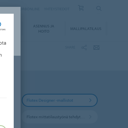
ISKIRJE
FORBONLINE
YHTEYSTIEDOT
ASENNUS JA
KUMENTIT
MALLIPALATILAUS
HOITO
ota
SHARE
n
Flotex Designer -mallistot
Flotex mittatilaustyönä tehdyt lattiat