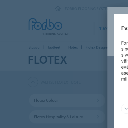
FORBO FLOORING SYSTEMS
Ev
TUOTTEET
For
Etusivu
Tuotteet
Flotex
Flotex Designer -mallistot
si
FLOTEX
siv
väl
ev
ase
mil
VALITSE FLOTEX TUOTE
Flotex Colour
Flote
Flotex Hospitality & Leisure
Flotex