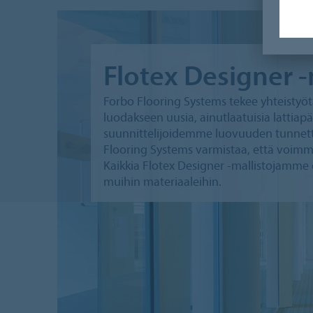
Flotex Designer -
Forbo Flooring Systems tekee yhteistyö
luodakseen uusia, ainutlaatuisia lattiap
suunnittelijoidemme luovuuden tunnett
Flooring Systems varmistaa, että voimme t
Kaikkia Flotex Designer -mallistojamme
muihin materiaaleihin.