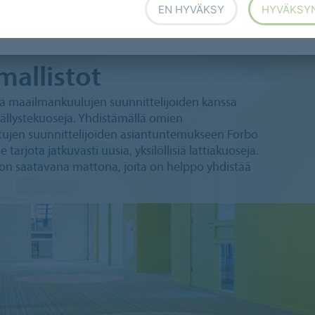
EN HYVÄKSY
HYVÄKSY
mallistot
tä maailmankuulujen suunnittelijoiden kanssa
äällystekuoseja. Yhdistämällä omien
ujen suunnittelijoiden asiantuntemukseen Forbo
arjota jatkuvasti uusia, yksilöllisiä lattiakuoseja.
 on saatavana mattona, joita on helppo yhdistää