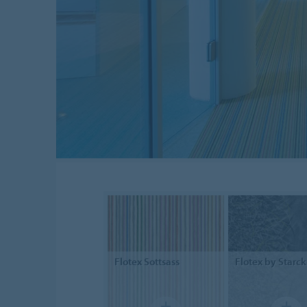
Flotex
Sottsass
Flotex
by Starck