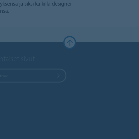
ksensä ja siksi kaikilla designer-
nsa.
taiset sivut
e maa