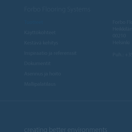
Forbo Flooring Systems
Tuotteet
Forbo Fl
Heikkilän
Käyttökohteet
00210
Helsinki
Kestävä kehitys
Inspiraatio ja referenssit
Puh.:
+35
Dokumentit
Asennus ja hoito
Mallipalatilaus
creating better environments