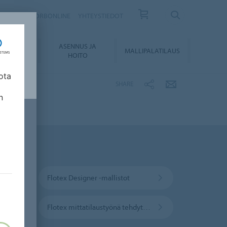
ISKIRJE
FORBONLINE
YHTEYSTIEDOT
ASENNUS JA
KUMENTIT
MALLIPALATILAUS
HOITO
ota
SHARE
n
Flotex Designer -mallistot
Flotex mittatilaustyönä tehdyt lattiat