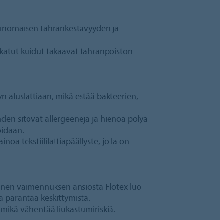
erinomaisen tahrankestävyyden ja
lokatut kuidut takaavat tahranpoiston
n aluslattiaan, mikä estää bakteerien,
den sitovat allergeeneja ja hienoa pölyä
oidaan.
inoa tekstiililattiapäällyste, jolla on
änen vaimennuksen ansiosta Flotex luo
 ja parantaa keskittymistä.
 mikä vähentää liukastumiriskiä.