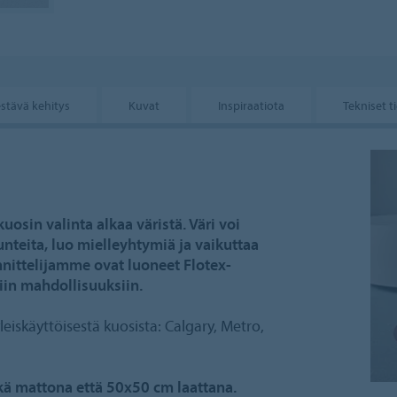
stävä kehitys
Kuvat
Inspiraatiota
Tekniset t
osin valinta alkaa väristä. Väri voi
unteita, luo mielleyhtymiä ja vaikuttaa
unnittelijamme ovat luoneet Flotex-
iin mahdollisuuksiin.
eiskäyttöisestä kuosista: Calgary, Metro,
kä mattona että 50x50 cm laattana.