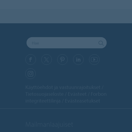
Käyttöehdot ja vastuunrajoitukset
Tietosuojaseloste
Evästeet
Forbon
integriteettilinja
Evästeasetukset
Mailmanlaajuiset