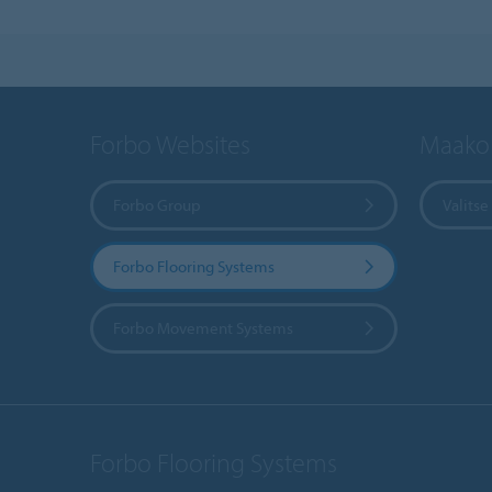
Forbo Websites
Maakoh
Forbo Group
Valits
Forbo Flooring Systems
Forbo Movement Systems
Forbo Flooring Systems