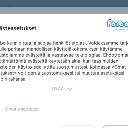
FINLAND
TIETOA MEISTÄ
TYÖPAIKAT
UUTISET
UUT
INSPIRAATIO JA
ästeasetukset
KÄYTTÖKOHTEET
KESTÄVÄ KEHITYS
DO
REFERENSSIT
bo kunnioittaa ja suojaa henkilötietojasi. Voidaksemme tarj
nulle parhaan mahdollisen käyttäjäkokemuksen käytämme
ustollamme evästeitä ja vastaavaa teknologiaa. Ehdottoma
ttämättömiä evästeitä käytetään aina, kun taas muiden
ästeiden käyttö edellyttää suostumustasi. Kohdassa «Omat
tukset» voit perua suostumuksesi tai muuttaa asetuksiasi
loin tahansa.
LISÄÄ
x Advance
Flotex Planks
Omat asetukset
 vision digitaalikirjasto
Flotex Next