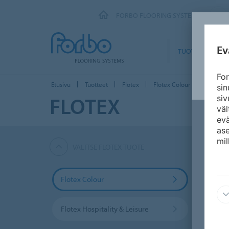
FORBO FLOORING SYSTEMS
Ev
TUOTTEET
For
Etusivu
Tuotteet
Flotex
Flotex Colour
si
FLOTEX
siv
väl
ev
ase
mil
VALITSE FLOTEX TUOTE
Flotex Colour
Flote
Flotex Hospitality & Leisure
Flotex