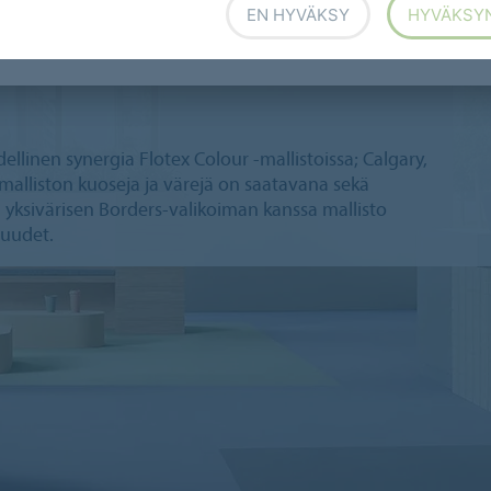
EN HYVÄKSY
HYVÄKSY
llinen synergia Flotex Colour -mallistoissa; Calgary,
malliston kuoseja ja värejä on saatavana sekä
 yksivärisen Borders-valikoiman kanssa mallisto
suudet.