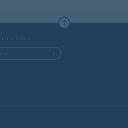
taiset sivut
e maa