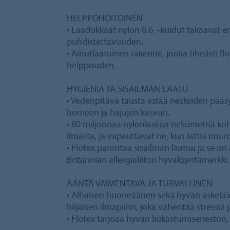
HELPPOHOITOINEN
• Laadukkaat nylon 6.6. -kuidut takaavat 
puhdistettavuuden.
• Ainutlaatuinen rakenne, jonka tiheästi f
helppouden.
HYGIENIA JA SISÄILMAN LAATU
• Vedenpitävä tausta estää nesteiden pääsy
homeen ja hajujen kasvun.
• 80 miljoonaa nylonkuitua neliömetriä koh
ilmasta, ja vapauttavat ne, kun lattia imur
• Flotex parantaa sisäilman laatua ja se on a
Britannian allergialiiton hyväksyntämerkki.
ÄÄNTÄ VAIMENTAVA JA TURVALLINEN
• Alhaisen huoneäänen sekä hyvän askelä
hiljaisen ilmapiirin, joka vähentää stressiä
• Flotex tarjoaa hyvän liukastumiseneston,