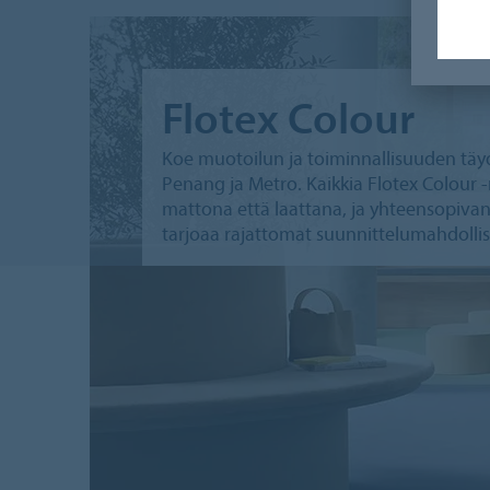
Flotex Colour
Koe muotoilun ja toiminnallisuuden täyde
Penang ja Metro. Kaikkia Flotex Colour -
mattona että laattana, ja yhteensopivan
tarjoaa rajattomat suunnittelumahdolli