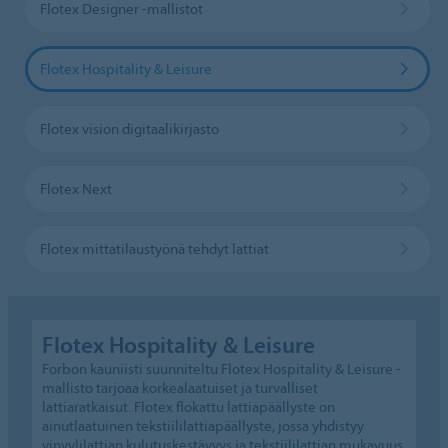
Flotex Designer -mallistot
Flotex Hospitality & Leisure
Flotex vision digitaalikirjasto
Flotex Next
Flotex mittatilaustyönä tehdyt lattiat
Flotex Hospitality & Leisure
Forbon kauniisti suunniteltu Flotex Hospitality & Leisure -
mallisto tarjoaa korkealaatuiset ja turvalliset
lattiaratkaisut. Flotex flokattu lattiapäällyste on
ainutlaatuinen tekstiililattiapäällyste, jossa yhdistyy
vinyylilattian kulutuskestävyys ja tekstiililattian mukavuus