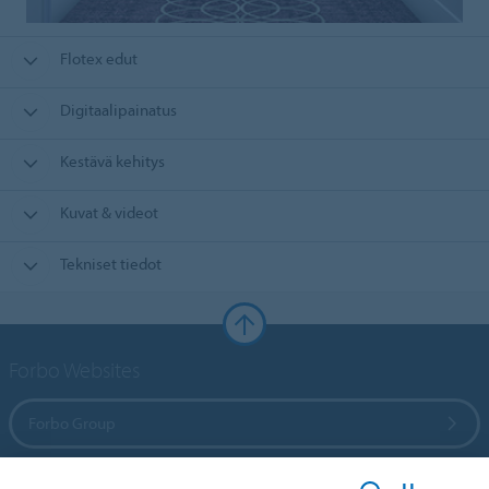
Flotex edut
Digitaalipainatus
Kestävä kehitys
Kuvat & videot
Tekniset tiedot
Forbo Websites
Forbo Group
Forbo Flooring Systems