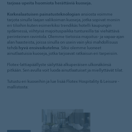
tarjoaa upeita huomiota herättäviä kuoseja.
Korkealaatuisen painatusteknologian
ansiosta voimme
tarjota sinulle laajan valikoiman kuoseja, jotka sopivat moniin
eri tiloihin kuten esimerkiksi trendikäs hotelli kaupungin
sydämessä, viihtyisä majoituspaikka tuntureilla tai viehättävä
perinteinen ravintola. Olemme tietoisia majoitus- ja vapaa-ajan
alan haasteista, joissa sinulla on usein vain yksi mahdollisuus
tehdä
hyvä ensivaikutelma
. Siksi olemme luoneet
ainutlaatuisia kuoseja, jotka tarjoavat ratkaisun eri tarpeisiin.
Flotex-lattiapäällyste säilyttää alkuperäisen ulkonäkönsä
pitkään. Sen avulla voit luoda ainutlaatuiset ja miellyttävät tilat.
Tutustu eri kuoseihin ja lue lisää Flotex Hospitality & Leisure -
mallistosta: