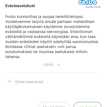
Evästeasetukset
Forbo Movement Systems
Forbo kunnioittaa ja suojaa henkilötietojasi.
Voidaksemme tarjota sinulle parhaan mahdollisen
käyttäjäkokemuksen käytämme sivustollamme
evästeitä ja vastaavaa teknologiaa. Ehdottoman
Maakohtaiset sivut
välttämättömiä evästeitä käytetään aina, kun taas
muiden evästeiden käyttö edellyttää suostumustasi.
Valitse maa
Kohdassa «Omat asetukset» voit perua
suostumuksesi tai muuttaa asetuksiasi milloin
tahansa.
LISÄÄ
Omat asetukset
Käyttöehdot ja vastuunrajoitukset
Tietosuojaseloste
Evästeet
Forbon integriteettilinja
Evästeasetukset