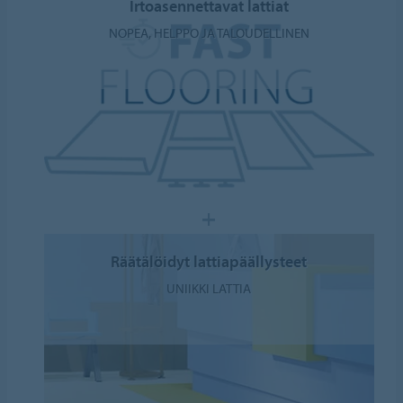
Irtoasennettavat lattiat
NOPEA, HELPPO JA TALOUDELLINEN
Räätälöidyt lattiapäällysteet
UNIIKKI LATTIA