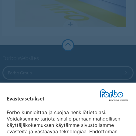
Forbo Websites
Forbo Group
Forbo Flooring Systems
Evästeasetukset
Forbo Movement Systems
Forbo kunnioittaa ja suojaa henkilötietojasi.
Voidaksemme tarjota sinulle parhaan mahdollisen
käyttäjäkokemuksen käytämme sivustollamme
evästeitä ja vastaavaa teknologiaa. Ehdottoman
Maakohtaiset sivut