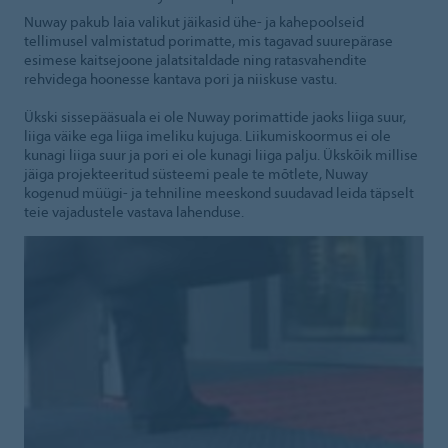
Nuway pakub laia valikut jäikasid ühe- ja kahepoolseid
tellimusel valmistatud porimatte, mis tagavad suurepärase
esimese kaitsejoone jalatsitaldade ning ratasvahendite
rehvidega hoonesse kantava pori ja niiskuse vastu.
Ükski sissepääsuala ei ole Nuway porimattide jaoks liiga suur,
liiga väike ega liiga imeliku kujuga. Liikumiskoormus ei ole
kunagi liiga suur ja pori ei ole kunagi liiga palju. Ükskõik millise
jäiga projekteeritud süsteemi peale te mõtlete, Nuway
kogenud müügi- ja tehniline meeskond suudavad leida täpselt
teie vajadustele vastava lahenduse.