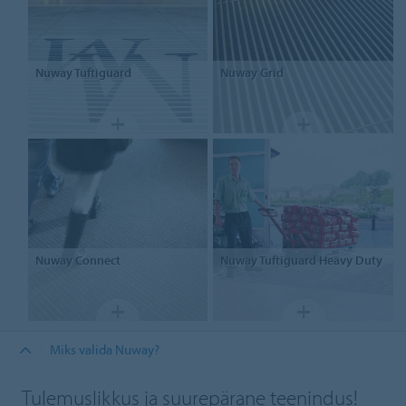
Nuway Tuftiguard
Nuway Grid
Nuway Connect
Nuway Tuftiguard Heavy Duty
Miks valida Nuway?
Tulemuslikkus ja suurepärane teenindus!