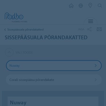
MENÜ
JAGA
Sissepääsuala põrandakatted
SISSEPÄÄSUALA PÕRANDAKATTED
VALI TOODE
Nuway
Corali sissepääsu põrandakate
Nuway