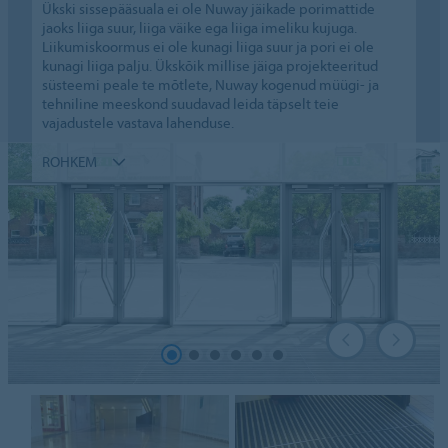
Ükski sissepääsuala ei ole Nuway jäikade porimattide
jaoks liiga suur, liiga väike ega liiga imeliku kujuga.
Liikumiskoormus ei ole kunagi liiga suur ja pori ei ole
kunagi liiga palju. Ükskõik millise jäiga projekteeritud
süsteemi peale te mõtlete, Nuway kogenud müügi- ja
tehniline meeskond suudavad leida täpselt teie
vajadustele vastava lahenduse.
ROHKEM