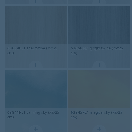
63659FL1
shell twine (75x25
63658FL1
grigio twine (75x25
cm)
cm)
63841FL1
calming sky (75x25
63845FL1
magical sky (75x25
cm)
cm)