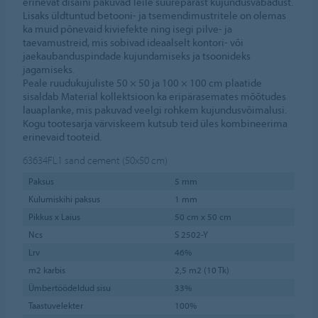
erinevat disaini pakuvad Teile suurepärast kujundusvabadust.
Lisaks üldtuntud betooni- ja tsemendimustritele on olemas
ka muid põnevaid kiviefekte ning isegi pilve- ja
taevamustreid, mis sobivad ideaalselt kontori- või
jaekaubanduspindade kujundamiseks ja tsoonideks
jagamiseks.
Peale ruudukujuliste 50 × 50 ja 100 × 100 cm plaatide
sisaldab Material kollektsioon ka eripärasemates mõõtudes
lauaplanke, mis pakuvad veelgi rohkem kujundusvõimalusi.
Kogu tootesarja värviskeem kutsub teid üles kombineerima
erinevaid tooteid.
63634FL1
sand cement (50x50 cm)
Paksus
5 mm
Kulumiskihi paksus
1 mm
Pikkus x Laius
50 cm x 50 cm
Ncs
S 2502-Y
Lrv
46%
m2 karbis
2,5 m2 (10 Tk)
Ümbertöödeldud sisu
33%
Taastuvelekter
100%