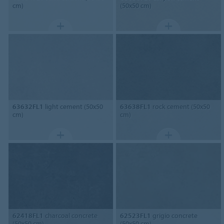
cm)
(50x50 cm)
63632FL1
light cement (50x50
63638FL1
rock cement (50x50
cm)
cm)
62418FL1
charcoal concrete
62523FL1
grigio concrete
(50x50 cm)
(50x50 cm)