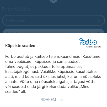
Forbo Websites
Forbo grupp
Forbo Flooring Systems
Küpsiste seaded
Forbo Movement Systems
Forbo austab ja kaitseb teie isikuandmeid. Kasutame
oma veebisaidil küpsiseid ja samalaadset
tehnoloogiat, et pakkuda teile optimaalset
Riikide saidid
kasutajakogemust. Vajalikke küpsiseid kasutatakse
alati, muid küpsiseid üksnes juhul, kui oma nõusoleku
Vali oma riik
annate. Võite oma nõusoleku igal ajal tagasi võtta
või seadeid enda järgi kohandada valiku „Minu
seaded“ all.
ROHKEM