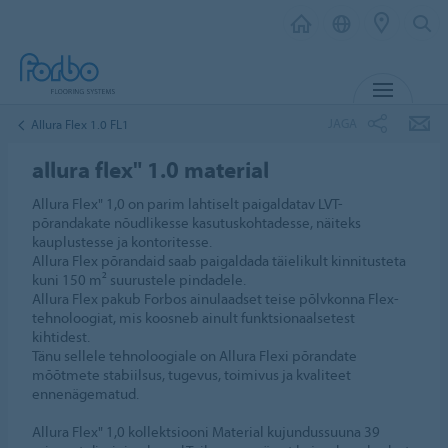
MENÜ
JAGA
Allura Flex 1.0 FL1
allura flex" 1.0 material
Allura Flex" 1,0 on parim lahtiselt paigaldatav LVT-
põrandakate nõudlikesse kasutuskohtadesse, näiteks
kauplustesse ja kontoritesse.
Allura Flex põrandaid saab paigaldada täielikult kinnitusteta
kuni 150 m² suurustele pindadele.
Allura Flex pakub Forbos ainulaadset teise põlvkonna Flex-
tehnoloogiat, mis koosneb ainult funktsionaalsetest
kihtidest.
Tänu sellele tehnoloogiale on Allura Flexi põrandate
mõõtmete stabiilsus, tugevus, toimivus ja kvaliteet
ennenägematud.
Allura Flex" 1,0 kollektsiooni Material kujundussuuna 39