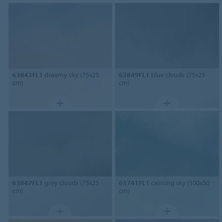
63843FL1
dreamy sky (75x25
63849FL1
blue clouds (75x25
cm)
cm)
63847FL1
grey clouds (75x25
63741FL1
calming sky (100x50
cm)
cm)