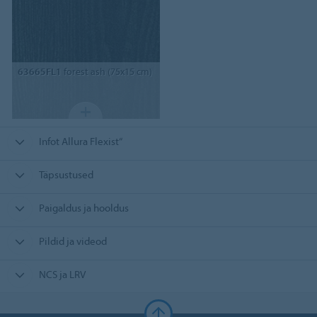
63665FL1
forest ash (75x15 cm)
Infot Allura Flexist“
Täpsustused
Paigaldus ja hooldus
Pildid ja videod
NCS ja LRV