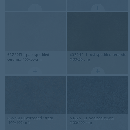
63722FL1
pale speckled
63724FL1
rust speckled ceramic
ceramic (100x50 cm)
(100x50 cm)
63673FL1
corroded strata
63675FL1
oxidized strata
(100x100 cm)
(100x100 cm)