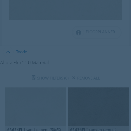
FLOORPLANNER
Toode
Allura Flex" 1.0 Material
SHOW FILTERS
(0)
REMOVE ALL
63634FL1
sand cement (50x50
63636FL1
canyon cement