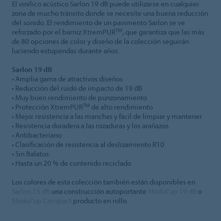
El vinílico acústico Sarlon 19 dB puede utilizarse en cualquier
zona de mucho tránsito donde se necesite una buena reducción
del sonido. El rendimiento de un pavimento Sarlon se ve
TM
reforzado por el barniz XtremPUR
, que garantiza que las más
de 80 opciones de color y diseño de la colección seguirán
luciendo estupendas durante años.
Sarlon 19 dB
• Amplia gama de atractivos diseños
• Reducción del ruido de impacto de 19 dB
• Muy buen rendimiento de punzonamiento
TM
• Protección XtremPUR
de alto rendimiento
• Mejor resistencia a las manchas y fácil de limpiar y mantener
• Resistencia duradera a las rozaduras y los arañazos
• Antibacteriano
• Clasificación de resistencia al deslizamiento R10
• Sin ftalatos
• Hasta un 20 % de contenido reciclado
Los colores de esta colección también están disponibles en
Sarlon 15 dB
una construcción autoportante
Modul'up 19 dB
o
Modul'up Compact
producto en rollo.