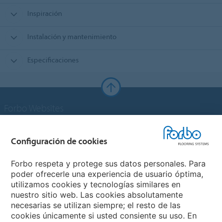
Inspiración
Instalación y mantenimiento
Especificaciones
Forbo Websites
Grupo Forbo
Configuración de cookies
Forbo Flooring Systems
Forbo respeta y protege sus datos personales. Para
poder ofrecerle una experiencia de usuario óptima,
utilizamos cookies y tecnologías similares en
Forbo Movement Systems
nuestro sitio web. Las cookies absolutamente
necesarias se utilizan siempre; el resto de las
cookies únicamente si usted consiente su uso. En